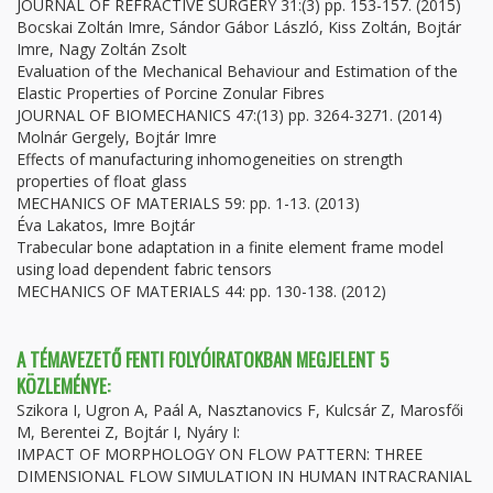
JOURNAL OF REFRACTIVE SURGERY 31:(3) pp. 153-157. (2015)
Bocskai Zoltán Imre, Sándor Gábor László, Kiss Zoltán, Bojtár
Imre, Nagy Zoltán Zsolt
Evaluation of the Mechanical Behaviour and Estimation of the
Elastic Properties of Porcine Zonular Fibres
JOURNAL OF BIOMECHANICS 47:(13) pp. 3264-3271. (2014)
Molnár Gergely, Bojtár Imre
Effects of manufacturing inhomogeneities on strength
properties of float glass
MECHANICS OF MATERIALS 59: pp. 1-13. (2013)
Éva Lakatos, Imre Bojtár
Trabecular bone adaptation in a finite element frame model
using load dependent fabric tensors
MECHANICS OF MATERIALS 44: pp. 130-138. (2012)
A TÉMAVEZETŐ FENTI FOLYÓIRATOKBAN MEGJELENT 5
KÖZLEMÉNYE:
Szikora I, Ugron A, Paál A, Nasztanovics F, Kulcsár Z, Marosfői
M, Berentei Z, Bojtár I, Nyáry I:
IMPACT OF MORPHOLOGY ON FLOW PATTERN: THREE
DIMENSIONAL FLOW SIMULATION IN HUMAN INTRACRANIAL