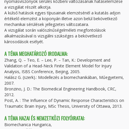
nyomásviszonyok sérülés közbeni változásának hatáselemzése
a vizsgálat részét alkotja.
A külső hatások egyes típusainak elemzésénél a kutatás adjon
értékelő elemzést a koponyán illetve azon belül bekövetkező
mechanikai sérülések jellegzetes változataira.
A vizsgálat során valószínűségelméleti megfontolások
alkalmazásával is vizsgálni szükséges a bekövetkező
károsodások esélyét.
A TÉMA MEGHATÁROZÓ IRODALMA:
Zhang, Q. – Teo, E. – Lee, P. – Tan, K.: Development and
Validation of a Head-Neck Finite Element Model for Injury
Analysis, ISBS Conference, Beijing, 2005.
Halász G. (szerk).: Modellezés a biomechanikában, Műegyetemi,
2007.
Bronzino, J. D.: The Biomedical Engineering Handbook, CRC,
2012.
Post, A. : The Influence of Dynamic Response Characteristics on
Traumatic Brain Injury, MSc Thesis, University of Ottawa, 2013.
A TÉMA HAZAI ÉS NEMZETKÖZI FOLYÓIRATAI:
Biomechanica Hungarica,