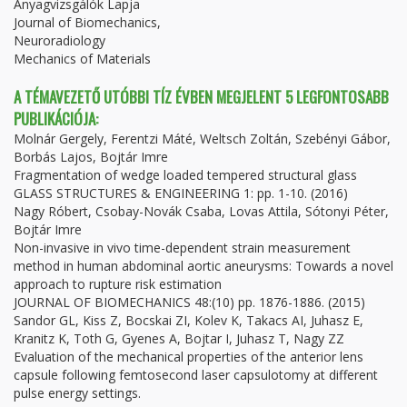
Anyagvizsgálók Lapja
Journal of Biomechanics,
Neuroradiology
Mechanics of Materials
A TÉMAVEZETŐ UTÓBBI TÍZ ÉVBEN MEGJELENT 5 LEGFONTOSABB
PUBLIKÁCIÓJA:
Molnár Gergely, Ferentzi Máté, Weltsch Zoltán, Szebényi Gábor,
Borbás Lajos, Bojtár Imre
Fragmentation of wedge loaded tempered structural glass
GLASS STRUCTURES & ENGINEERING 1: pp. 1-10. (2016)
Nagy Róbert, Csobay-Novák Csaba, Lovas Attila, Sótonyi Péter,
Bojtár Imre
Non-invasive in vivo time-dependent strain measurement
method in human abdominal aortic aneurysms: Towards a novel
approach to rupture risk estimation
JOURNAL OF BIOMECHANICS 48:(10) pp. 1876-1886. (2015)
Sandor GL, Kiss Z, Bocskai ZI, Kolev K, Takacs AI, Juhasz E,
Kranitz K, Toth G, Gyenes A, Bojtar I, Juhasz T, Nagy ZZ
Evaluation of the mechanical properties of the anterior lens
capsule following femtosecond laser capsulotomy at different
pulse energy settings.