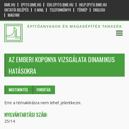
BME.HU
EPITO.BME.HU
EDU.EPITO.BME.HU
HELP.EPITO.BME.HU
OKTATÓI BELÉPÉS
E-MAIL
TELEFONKÖNYV
TÉRKÉP
ENGLISH
MAGYAR
ÉPÍTŐANYAGOK ÉS MAGASÉPÍTÉS TANSZÉK
AZ EMBERI KOPONYA VIZSGÁLATA DINAMIKUS
HATÁSOKRA
Elsődleges fülek
MEGTEKINTÉS
(AKTÍV
FORDÍTÁS
FÜL)
Erre a témakiírásra nem lehet jelentkezni.
NYILVÁNTARTÁSI SZÁM:
25/14