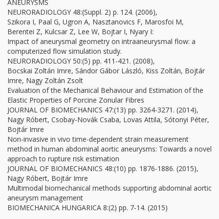
ANEURYSMS
NEURORADIOLOGY 48:(Suppl. 2) p. 124. (2006),
Szikora I, Paal G, Ugron A, Nasztanovics F, Marosfoi M,
Berentei Z, Kulcsar Z, Lee W, Bojtar I, Nyary I:
Impact of aneurysmal geometry on intraaneurysmal flow: a
computerized flow simulation study.
NEURORADIOLOGY 50:(5) pp. 411-421. (2008),
Bocskai Zoltán Imre, Sándor Gábor László, Kiss Zoltán, Bojtár
Imre, Nagy Zoltán Zsolt
Evaluation of the Mechanical Behaviour and Estimation of the
Elastic Properties of Porcine Zonular Fibres
JOURNAL OF BIOMECHANICS 47:(13) pp. 3264-3271. (2014),
Nagy Róbert, Csobay-Novák Csaba, Lovas Attila, Sótonyi Péter,
Bojtár Imre
Non-invasive in vivo time-dependent strain measurement
method in human abdominal aortic aneurysms: Towards a novel
approach to rupture risk estimation
JOURNAL OF BIOMECHANICS 48:(10) pp. 1876-1886. (2015),
Nagy Róbert, Bojtár Imre
Multimodal biomechanical methods supporting abdominal aortic
aneurysm management
BIOMECHANICA HUNGARICA 8:(2) pp. 7-14. (2015)