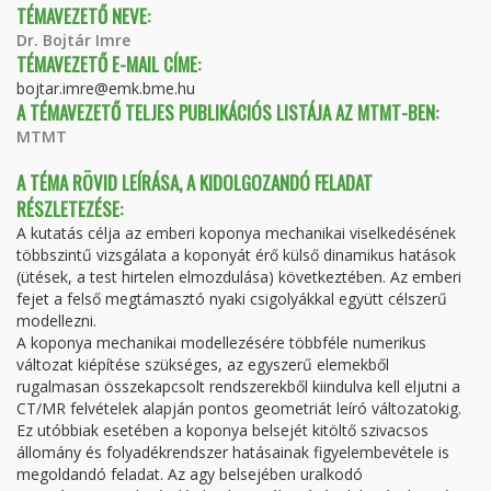
TÉMAVEZETŐ NEVE:
Dr. Bojtár Imre
TÉMAVEZETŐ E-MAIL CÍME:
bojtar.imre@emk.bme.hu
A TÉMAVEZETŐ TELJES PUBLIKÁCIÓS LISTÁJA AZ MTMT-BEN:
MTMT
A TÉMA RÖVID LEÍRÁSA, A KIDOLGOZANDÓ FELADAT
RÉSZLETEZÉSE:
A kutatás célja az emberi koponya mechanikai viselkedésének
többszintű vizsgálata a koponyát érő külső dinamikus hatások
(ütések, a test hirtelen elmozdulása) következtében. Az emberi
fejet a felső megtámasztó nyaki csigolyákkal együtt célszerű
modellezni.
A koponya mechanikai modellezésére többféle numerikus
változat kiépítése szükséges, az egyszerű elemekből
rugalmasan összekapcsolt rendszerekből kiindulva kell eljutni a
CT/MR felvételek alapján pontos geometriát leíró változatokig.
Ez utóbbiak esetében a koponya belsejét kitöltő szivacsos
állomány és folyadékrendszer hatásainak figyelembevétele is
megoldandó feladat. Az agy belsejében uralkodó