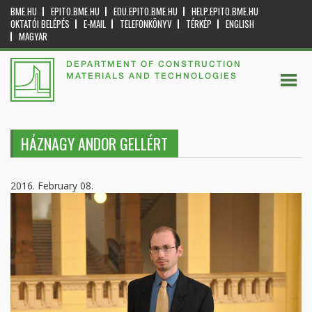
BME.HU
EPITO.BME.HU
EDU.EPITO.BME.HU
HELP.EPITO.BME.HU
OKTATÓI BELÉPÉS
E-MAIL
TELEFONKÖNYV
TÉRKÉP
ENGLISH
MAGYAR
DEPARTMENT OF CONSTRUCTION
MATERIALS AND TECHNOLOGIES
HÁZNAGY ANDOR GELLÉRT
2016. February 08.