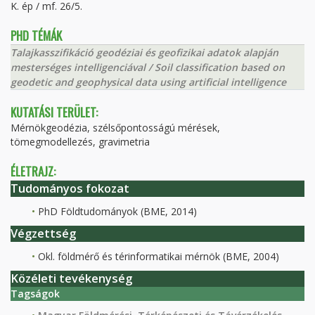
K. ép / mf. 26/5.
PHD TÉMÁK
Talajkasszifikáció geodéziai és geofizikai adatok alapján
mesterséges intelligenciával / Soil classification based on
geodetic and geophysical data using artificial intelligence
KUTATÁSI TERÜLET:
Mérnökgeodézia, szélsőpontosságú mérések,
tömegmodellezés, gravimetria
ÉLETRAJZ:
Tudományos fokozat
PhD Földtudományok (BME, 2014)
Végzettség
Okl. földmérő és térinformatikai mérnök (BME, 2004)
Közéleti tevékenység
Tagságok