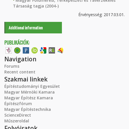
Magyar Földmérési, Térképészeti és Távérzékelés
Társaság tagja (2004-)
Érvényesség: 2017.03.01.
Additional information
PUBLIKÁCIÓK:
Navigation
Forums
Recent content
Szakmai linkek
Építéstudományi Egyesület
Magyar Mérnöki Kamara
Magyar Építész Kamara
Építészfórum
Magyar Építéstechnika
ScienceDirect
Műszeroldal
Folyóiratok