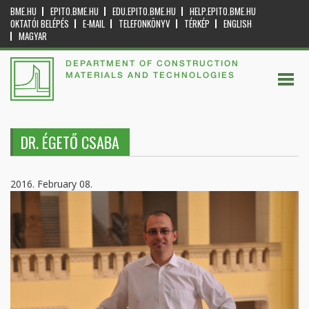
BME.HU
EPITO.BME.HU
EDU.EPITO.BME.HU
HELP.EPITO.BME.HU
OKTATÓI BELÉPÉS
E-MAIL
TELEFONKÖNYV
TÉRKÉP
ENGLISH
MAGYAR
DEPARTMENT OF CONSTRUCTION
MATERIALS AND TECHNOLOGIES
DR. ÉGETŐ CSABA
2016. February 08.