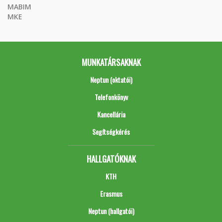
MABIM
MKE
MUNKATÁRSAKNAK
Neptun (oktatói)
Telefonkönyv
Kancellária
Segítségkérés
HALLGATÓKNAK
KTH
Erasmus
Neptun (hallgatói)