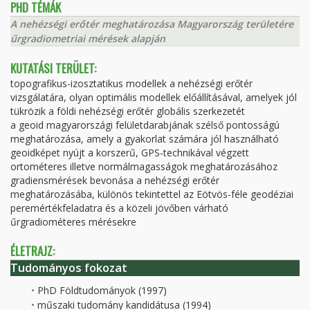
PHD TÉMÁK
A nehézségi erőtér meghatározása Magyarország területére
űrgradiometriai mérések alapján
KUTATÁSI TERÜLET:
topografikus-izosztatikus modellek a nehézségi erőtér
vizsgálatára, olyan optimális modellek előállításával, amelyek jól
tükrözik a földi nehézségi erőtér globális szerkezetét
a geoid magyarországi felületdarabjának szélső pontosságú
meghatározása, amely a gyakorlat számára jól használható
geoidképet nyújt a korszerű, GPS-technikával végzett
ortométeres illetve normálmagasságok meghatározásához
gradiensmérések bevonása a nehézségi erőtér
meghatározásába, különös tekintettel az Eötvös-féle geodéziai
peremértékfeladatra és a közeli jövőben várható
űrgradiométeres mérésekre
ÉLETRAJZ:
Tudományos fokozat
PhD Földtudományok (1997)
műszaki tudomány kandidátusa (1994)