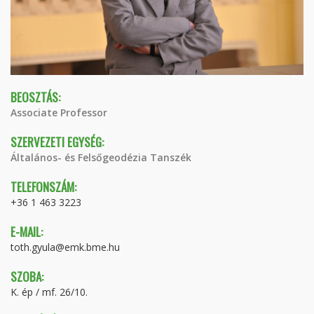
BEOSZTÁS:
Associate Professor
SZERVEZETI EGYSÉG:
Általános- és Felsőgeodézia Tanszék
TELEFONSZÁM:
+36 1 463 3223
E-MAIL:
toth.gyula@emk.bme.hu
SZOBA:
K. ép / mf. 26/10.