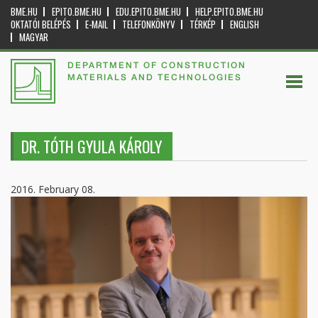
BME.HU
EPITO.BME.HU
EDU.EPITO.BME.HU
HELP.EPITO.BME.HU
OKTATÓI BELÉPÉS
E-MAIL
TELEFONKÖNYV
TÉRKÉP
ENGLISH
MAGYAR
DEPARTMENT OF CONSTRUCTION
MATERIALS AND TECHNOLOGIES
DR. TÓTH GYULA KÁROLY
2016. February 08.