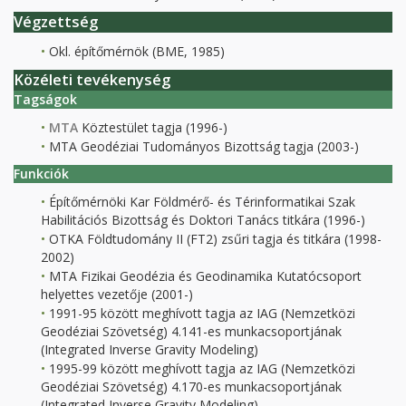
Végzettség
Okl. építőmérnök (BME, 1985)
Közéleti tevékenység
Tagságok
MTA
Köztestület tagja (1996-)
MTA Geodéziai Tudományos Bizottság tagja (2003-)
Funkciók
Építőmérnöki Kar Földmérő- és Térinformatikai Szak
Habilitációs Bizottság és Doktori Tanács titkára (1996-)
OTKA Földtudomány II (FT2) zsűri tagja és titkára (1998-
2002)
MTA Fizikai Geodézia és Geodinamika Kutatócsoport
helyettes vezetője (2001-)
1991-95 között meghívott tagja az IAG (Nemzetközi
Geodéziai Szövetség) 4.141-es munkacsoportjának
(Integrated Inverse Gravity Modeling)
1995-99 között meghívott tagja az IAG (Nemzetközi
Geodéziai Szövetség) 4.170-es munkacsoportjának
(Integrated Inverse Gravity Modeling)