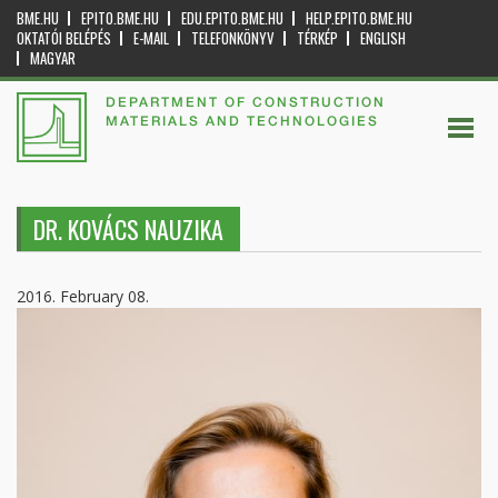
BME.HU
EPITO.BME.HU
EDU.EPITO.BME.HU
HELP.EPITO.BME.HU
OKTATÓI BELÉPÉS
E-MAIL
TELEFONKÖNYV
TÉRKÉP
ENGLISH
MAGYAR
DEPARTMENT OF CONSTRUCTION
MATERIALS AND TECHNOLOGIES
DR. KOVÁCS NAUZIKA
2016. February 08.