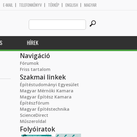
E-MAIL
TELEFONKÖNYV
TÉRKÉP
ENGLISH
MAGYAR
Search
Keresés űrlap
this
site
S
HÍREK
Navigáció
Fórumok
Friss tartalom
Szakmai linkek
Építéstudományi Egyesület
Magyar Mérnöki Kamara
Magyar Építész Kamara
Építészfórum
Magyar Építéstechnika
ScienceDirect
Műszeroldal
Folyóiratok