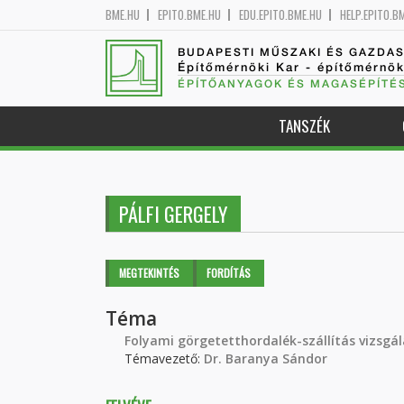
BME.HU
EPITO.BME.HU
EDU.EPITO.BME.HU
HELP.EPITO.B
BUDAPESTI MŰSZAKI ÉS GAZDA
Építőmérnöki Kar - építőmérnö
ÉPÍTŐANYAGOK ÉS MAGASÉPÍTÉ
TANSZÉK
PÁLFI GERGELY
Elsődleges fülek
MEGTEKINTÉS
(AKTÍV
FORDÍTÁS
FÜL)
Téma
Folyami görgetetthordalék-szállítás vizsgá
Témavezető:
Dr. Baranya Sándor