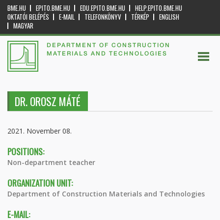
BME.HU
EPITO.BME.HU
EDU.EPITO.BME.HU
HELP.EPITO.BME.HU
OKTATÓI BELÉPÉS
E-MAIL
TELEFONKÖNYV
TÉRKÉP
ENGLISH
MAGYAR
DEPARTMENT OF CONSTRUCTION
MATERIALS AND TECHNOLOGIES
DR. OROSZ MÁTÉ
2021. November 08.
POSITIONS:
Non-department teacher
ORGANIZATION UNIT:
Department of Construction Materials and Technologies
E-MAIL: