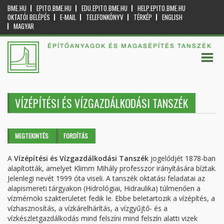
BME.HU
EPITO.BME.HU
EDU.EPITO.BME.HU
HELP.EPITO.BME.HU
OKTATÓI BELÉPÉS
E-MAIL
TELEFONKÖNYV
TÉRKÉP
ENGLISH
MAGYAR
ÉPÍTŐANYAGOK ÉS MAGASÉPÍTÉS TANSZÉK
VÍZÉPÍTÉSI ÉS VÍZGAZDÁLKODÁSI TANSZÉK
Elsődleges fülek
MEGTEKINTÉS
(AKTÍV
FORDÍTÁS
FÜL)
A
Vízépítési és Vízgazdálkodási Tanszék
jogelődjét 1878-ban
alapították, amelyet Klimm Mihály professzor irányítására bíztak.
Jelenlegi nevét 1999 óta viseli. A tanszék oktatási feladatai az
alapismereti tárgyakon (Hidrológiai, Hidraulika) túlmenően a
vízmérnöki szakterületet fedik le. Ebbe beletartozik a vízépítés, a
vízhasznosítás, a vízkárelhárítás, a vízgyűjtő- és a
vízkészletgazdálkodás mind felszíni mind felszín alatti vizek