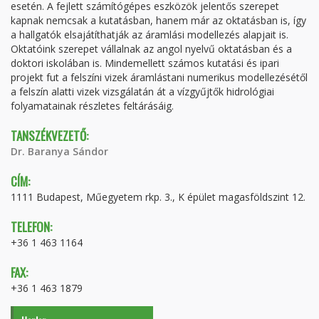
esetén. A fejlett számítógépes eszközök jelentős szerepet
kapnak nemcsak a kutatásban, hanem már az oktatásban is, így
a hallgatók elsajátíthatják az áramlási modellezés alapjait is.
Oktatóink szerepet vállalnak az angol nyelvű oktatásban és a
doktori iskolában is. Mindemellett számos kutatási és ipari
projekt fut a felszíni vizek áramlástani numerikus modellezésétől
a felszín alatti vizek vizsgálatán át a vízgyűjtők hidrológiai
folyamatainak részletes feltárásáig.
TANSZÉKVEZETŐ:
Dr. Baranya Sándor
CÍM:
1111 Budapest, Műegyetem rkp. 3., K épület magasföldszint 12.
TELEFON:
+36 1 463 1164
FAX:
+36 1 463 1879