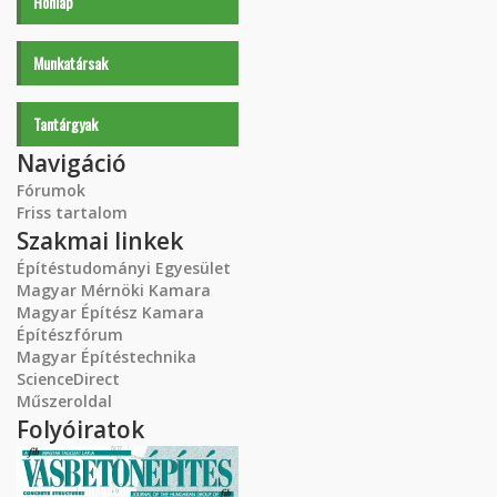
Honlap
Munkatársak
Tantárgyak
Navigáció
Fórumok
Friss tartalom
Szakmai linkek
Építéstudományi Egyesület
Magyar Mérnöki Kamara
Magyar Építész Kamara
Építészfórum
Magyar Építéstechnika
ScienceDirect
Műszeroldal
Folyóiratok