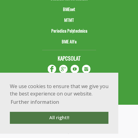
BMEnet
MTMT
Periodica Polytechnica
BME Alfa
KAPCSOLAT
We use cookies to ensure that we give you
the best experience on our website.
Further information
Impresszum
Copyright © 2020 BME Építőmérnöki Kar
All right!!
1111 Budapest, Műegyetem rkp. 3.
+36 1 463 3531
webmester@emk.bme.hu