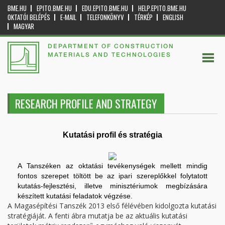
BME.HU
EPITO.BME.HU
EDU.EPITO.BME.HU
HELP.EPITO.BME.HU
OKTATÓI BELÉPÉS
E-MAIL
TELEFONKÖNYV
TÉRKÉP
ENGLISH
MAGYAR
DEPARTMENT OF CONSTRUCTION
MATERIALS AND TECHNOLOGIES
RESEARCH PROFILE AND STRATEGY
Kutatási profil és stratégia
A Tanszéken az oktatási tevékenységek mellett mindig
fontos szerepet töltött be az ipari szereplőkkel folytatott
kutatás-fejlesztési, illetve minisztériumok megbízására
készített kutatási feladatok végzése.
A Magasépítési Tanszék 2013 első félévében kidolgozta kutatási
stratégiáját. A fenti ábra mutatja be az aktuális kutatási