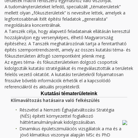
területek mátrix rendszerű egymáshoz való viszonyát.
A tudományterületeket lefedő, specializált „tématerületek”
mellett olyan „fókuszterületek” is nevesítve lettek, amelyek a
legfontosabbnak ítélt építési feladatok „generalista”
megoldására koncentrálnak.
A Tanszék célja, hogy alapvető feladatainak ellátásán keresztül
hozzájáruljon egy versenyképes, élhető Magyarország
építéséhez. A Tanszék meghatározónak tartja a fenntartható
építés szempontrendszerét, amely az összes kutatási téma- és
fókuszterületen átfogó szempontként jelenik meg.
Az egyes téma- és fókuszterületeken dolgozó csoportok
kidolgozták kutatási stratégiáikat és megválasztották a területek
felelős vezető oktatóit. A kutatási területekről folyamatosan
frissülve bővebb információk érhetők el a kapcsolódó
referenciákról és aktuális projektekről.
Kutatási tématerületeink
Klímaváltozás hatásaira való felkészülés
Részvétel a Nemzeti Éghajlatváltozási Stratégia
(NÉS) épített környezettel foglalkozó
háttértanulmányának kidolgozásában.
Dinamikus épületszimulációs vizsgálatok a ma és a
jövő klimatikus viszonyai alapján MSc és PhD