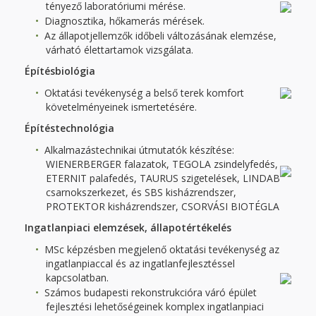
tényező laboratóriumi mérése.
Diagnosztika, hőkamerás mérések.
Az állapotjellemzők időbeli változásának elemzése,
várható élettartamok vizsgálata.
Építésbiológia
Oktatási tevékenység a belső terek komfort
követelményeinek ismertetésére.
Építéstechnológia
Alkalmazástechnikai útmutatók készítése:
WIENERBERGER falazatok, TEGOLA zsindelyfedés,
ETERNIT palafedés, TAURUS szigetelések, LINDAB
csarnokszerkezet, és SBS kisházrendszer,
PROTEKTOR kisházrendszer, CSORVÁSI BIOTÉGLA
Ingatlanpiaci elemzések, állapotértékelés
MSc képzésben megjelenő oktatási tevékenység az
ingatlanpiaccal és az ingatlanfejlesztéssel
kapcsolatban.
Számos budapesti rekonstrukcióra váró épület
fejlesztési lehetőségeinek komplex ingatlanpiaci