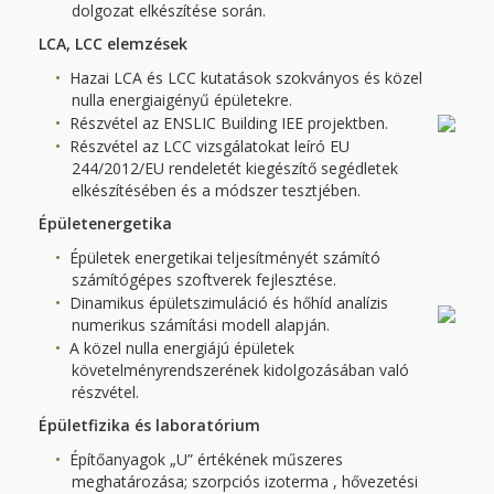
dolgozat elkészítése során.
LCA, LCC elemzések
Hazai LCA és LCC kutatások szokványos és közel
nulla energiaigényű épületekre.
Részvétel az ENSLIC Building IEE projektben.
Részvétel az LCC vizsgálatokat leíró EU
244/2012/EU rendeletét kiegészítő segédletek
elkészítésében és a módszer tesztjében.
Épületenergetika
Épületek energetikai teljesítményét számító
számítógépes szoftverek fejlesztése.
Dinamikus épületszimuláció és hőhíd analízis
numerikus számítási modell alapján.
A közel nulla energiájú épületek
követelményrendszerének kidolgozásában való
részvétel.
Épületfizika és laboratórium
Építőanyagok „U” értékének műszeres
meghatározása; szorpciós izoterma , hővezetési