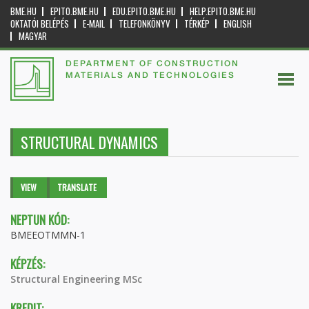
BME.HU
EPITO.BME.HU
EDU.EPITO.BME.HU
HELP.EPITO.BME.HU
OKTATÓI BELÉPÉS
E-MAIL
TELEFONKÖNYV
TÉRKÉP
ENGLISH
MAGYAR
DEPARTMENT OF CONSTRUCTION
MATERIALS AND TECHNOLOGIES
STRUCTURAL DYNAMICS
Primary tabs
VIEW
(ACTIVE
TRANSLATE
TAB)
NEPTUN KÓD:
BMEEOTMMN-1
KÉPZÉS:
Structural Engineering MSc
KREDIT: