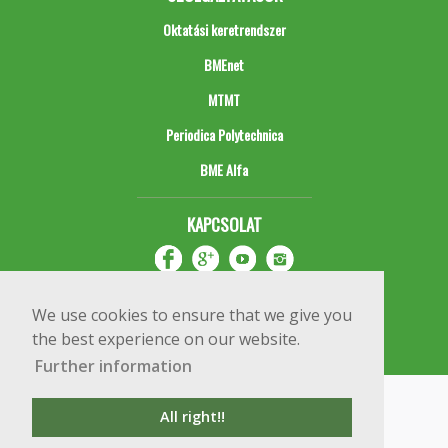
Oktatási keretrendszer
BMEnet
MTMT
Periodica Polytechnica
BME Alfa
KAPCSOLAT
We use cookies to ensure that we give you
the best experience on our website.
Further information
Impresszum
Copyright © 2020 BME Építőmérnöki Kar
All right!!
1111 Budapest, Műegyetem rkp. 3.
+36 1 463 3531