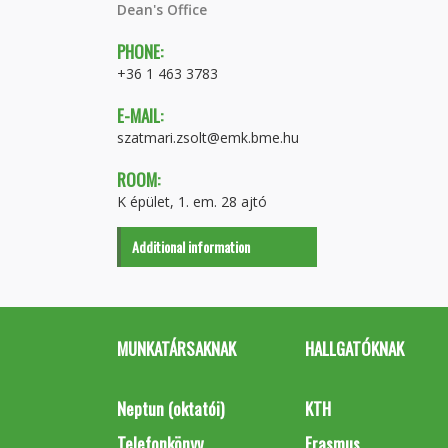
Dean's Office
PHONE:
+36 1 463 3783
E-MAIL:
szatmari.zsolt@emk.bme.hu
ROOM:
K épület, 1. em. 28 ajtó
Additional information
MUNKATÁRSAKNAK
HALLGATÓKNAK
Neptun (oktatói)
KTH
Telefonkönyv
Erasmus