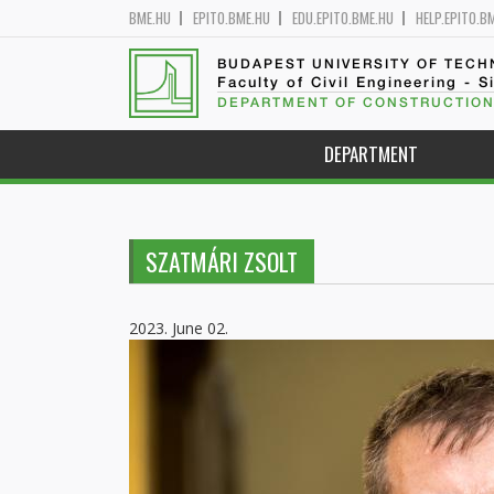
BME.HU
EPITO.BME.HU
EDU.EPITO.BME.HU
HELP.EPITO.B
BUDAPEST UNIVERSITY OF TEC
Faculty of Civil Engineering - S
DEPARTMENT OF CONSTRUCTION
DEPARTMENT
SZATMÁRI ZSOLT
2023. June 02.