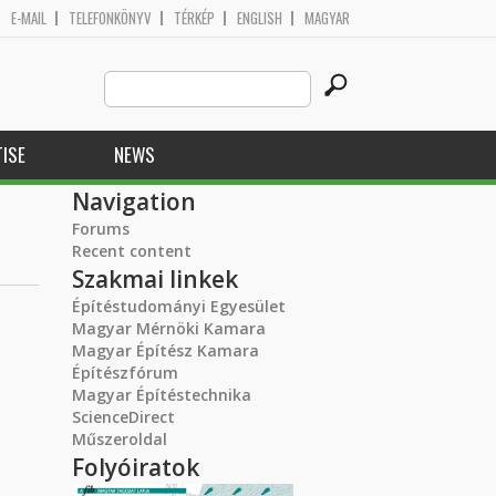
E-MAIL
TELEFONKÖNYV
TÉRKÉP
ENGLISH
MAGYAR
Search
Search form
this
site
ISE
NEWS
Navigation
Forums
Recent content
Szakmai linkek
Építéstudományi Egyesület
Magyar Mérnöki Kamara
Magyar Építész Kamara
Építészfórum
Magyar Építéstechnika
ScienceDirect
Műszeroldal
Folyóiratok