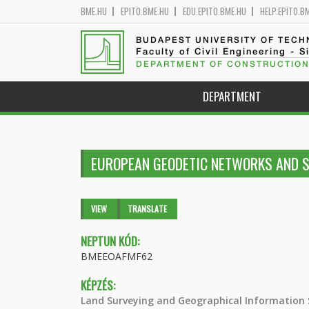
BME.HU
EPITO.BME.HU
EDU.EPITO.BME.HU
HELP.EPITO.B
BUDAPEST UNIVERSITY OF TEC
Faculty of Civil Engineering - S
DEPARTMENT OF CONSTRUCTION
DEPARTMENT
EUROPEAN GEODETIC NETWORKS AND S
Primary tabs
VIEW
(ACTIVE
TRANSLATE
TAB)
NEPTUN KÓD:
BMEEOAFMF62
KÉPZÉS:
Land Surveying and Geographical Information