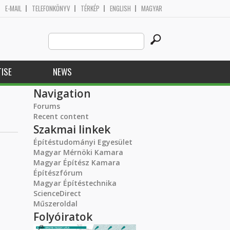
E-MAIL
TELEFONKÖNYV
TÉRKÉP
ENGLISH
MAGYAR
Search
Search form
this
site
ISE
NEWS
Navigation
Forums
Recent content
Szakmai linkek
Építéstudományi Egyesület
Magyar Mérnöki Kamara
Magyar Építész Kamara
Építészfórum
Magyar Építéstechnika
ScienceDirect
Műszeroldal
Folyóiratok