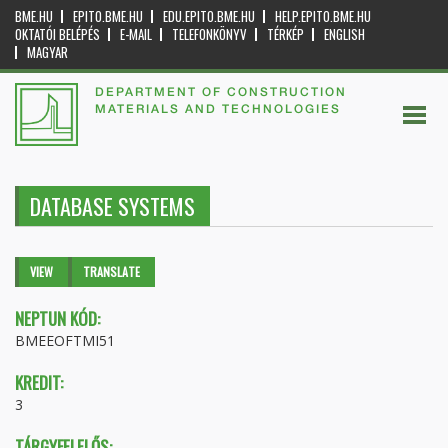
BME.HU
EPITO.BME.HU
EDU.EPITO.BME.HU
HELP.EPITO.BME.HU
OKTATÓI BELÉPÉS
E-MAIL
TELEFONKÖNYV
TÉRKÉP
ENGLISH
MAGYAR
DEPARTMENT OF CONSTRUCTION
MATERIALS AND TECHNOLOGIES
DATABASE SYSTEMS
Primary tabs
VIEW
(ACTIVE
TRANSLATE
TAB)
NEPTUN KÓD:
BMEEOFTMI51
KREDIT:
3
TÁRGYFELELŐS: