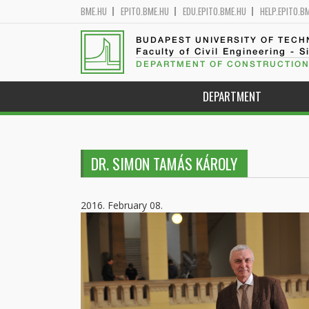
BME.HU
EPITO.BME.HU
EDU.EPITO.BME.HU
HELP.EPITO.B
BUDAPEST UNIVERSITY OF TEC
Faculty of Civil Engineering - S
DEPARTMENT OF CONSTRUCTION
DEPARTMENT
DR. SIMON TAMÁS KÁROLY
2016. February 08.