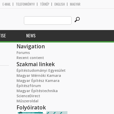
E-MAIL
TELEFONKÖNYV
TÉRKÉP
ENGLISH
MAGYAR
Search
Search form
this
site
ISE
NEWS
Navigation
Forums
Recent content
Szakmai linkek
Építéstudományi Egyesület
Magyar Mérnöki Kamara
Magyar Építész Kamara
Építészfórum
Magyar Építéstechnika
ScienceDirect
Műszeroldal
Folyóiratok