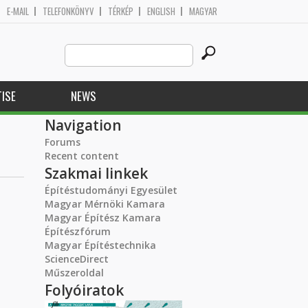
E-MAIL
TELEFONKÖNYV
TÉRKÉP
ENGLISH
MAGYAR
Search
Search form
this
site
ISE
NEWS
Navigation
Forums
Recent content
Szakmai linkek
Építéstudományi Egyesület
Magyar Mérnöki Kamara
Magyar Építész Kamara
Építészfórum
Magyar Építéstechnika
ScienceDirect
Műszeroldal
Folyóiratok