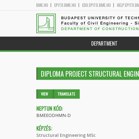
BME.HU
EPITO.BME.HU
EDU.EPITO.BME.HU
HELP.EPITO.B
BUDAPEST UNIVERSITY OF TEC
Faculty of Civil Engineering - S
DEPARTMENT OF CONSTRUCTION
DEPARTMENT
DIPLOMA PROJECT STRUCTURAL ENGI
Primary tabs
VIEW
(ACTIVE
TRANSLATE
TAB)
NEPTUN KÓD:
BMEEODHMN-D
KÉPZÉS:
Structural Engineering MSc