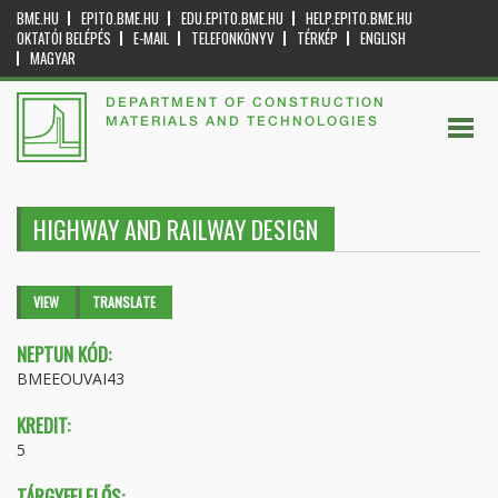
BME.HU
EPITO.BME.HU
EDU.EPITO.BME.HU
HELP.EPITO.BME.HU
OKTATÓI BELÉPÉS
E-MAIL
TELEFONKÖNYV
TÉRKÉP
ENGLISH
MAGYAR
DEPARTMENT OF CONSTRUCTION
MATERIALS AND TECHNOLOGIES
HIGHWAY AND RAILWAY DESIGN
Primary tabs
VIEW
(ACTIVE
TRANSLATE
TAB)
NEPTUN KÓD:
BMEEOUVAI43
KREDIT:
5
TÁRGYFELELŐS: