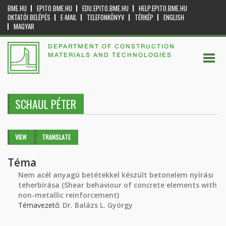
BME.HU
EPITO.BME.HU
EDU.EPITO.BME.HU
HELP.EPITO.BME.HU
OKTATÓI BELÉPÉS
E-MAIL
TELEFONKÖNYV
TÉRKÉP
ENGLISH
MAGYAR
DEPARTMENT OF CONSTRUCTION
MATERIALS AND TECHNOLOGIES
SCHAUL PÉTER
Primary tabs
VIEW
(ACTIVE
TRANSLATE
TAB)
Téma
Nem acél anyagú betétekkel készült betonelem nyírási
teherbírása (Shear behaviour of concrete elements with
non-metallic reinforcement)
Témavezető:
Dr. Balázs L. György