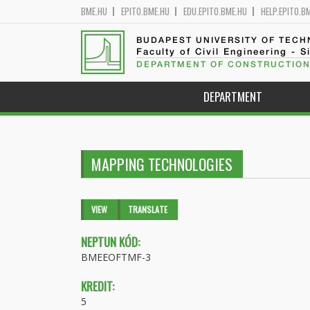
BME.HU
EPITO.BME.HU
EDU.EPITO.BME.HU
HELP.EPITO.B
BUDAPEST UNIVERSITY OF TEC
Faculty of Civil Engineering - S
DEPARTMENT OF CONSTRUCTION
DEPARTMENT
MAPPING TECHNOLOGIES
Primary tabs
VIEW
(ACTIVE
TRANSLATE
TAB)
NEPTUN KÓD:
BMEEOFTMF-3
KREDIT:
5