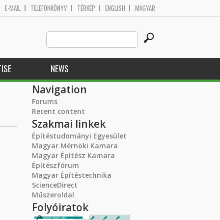
E-MAIL
TELEFONKÖNYV
TÉRKÉP
ENGLISH
MAGYAR
Search
Search form
this
site
ISE
NEWS
Navigation
Forums
Recent content
Szakmai linkek
Építéstudományi Egyesület
Magyar Mérnöki Kamara
Magyar Építész Kamara
Építészfórum
Magyar Építéstechnika
ScienceDirect
Műszeroldal
Folyóiratok