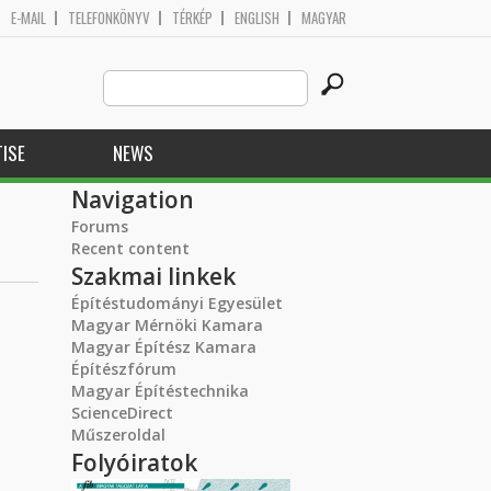
E-MAIL
TELEFONKÖNYV
TÉRKÉP
ENGLISH
MAGYAR
Search
Search form
this
site
ISE
NEWS
Navigation
Forums
Recent content
Szakmai linkek
Építéstudományi Egyesület
Magyar Mérnöki Kamara
Magyar Építész Kamara
Építészfórum
Magyar Építéstechnika
ScienceDirect
Műszeroldal
Folyóiratok