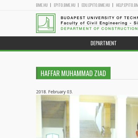
BME.HU
EPITO.BME.HU
EDU.EPITO.BME.HU
HELP.EPITO.B
BUDAPEST UNIVERSITY OF TEC
Faculty of Civil Engineering - S
DEPARTMENT OF CONSTRUCTION
DEPARTMENT
HAFFAR MUHAMMAD ZIAD
2018. February 03.