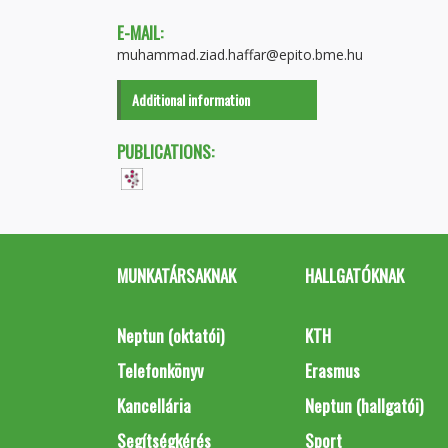
E-MAIL:
muhammad.ziad.haffar@epito.bme.hu
Additional information
PUBLICATIONS:
MUNKATÁRSAKNAK
HALLGATÓKNAK
Neptun (oktatói)
KTH
Telefonkönyv
Erasmus
Kancellária
Neptun (hallgatói)
Segítségkérés
Sport