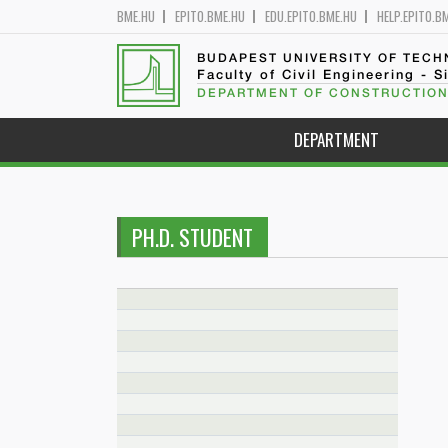
BME.HU
EPITO.BME.HU
EDU.EPITO.BME.HU
HELP.EPITO.B
BUDAPEST UNIVERSITY OF TEC
Faculty of Civil Engineering - S
DEPARTMENT OF CONSTRUCTION
DEPARTMENT
PH.D. STUDENT