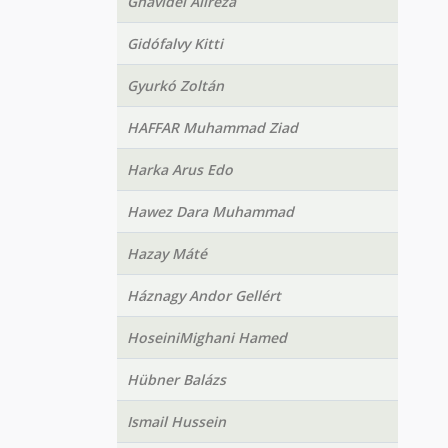
Ghavidel Alireza
Gidófalvy Kitti
Gyurkó Zoltán
HAFFAR Muhammad Ziad
Harka Arus Edo
Hawez Dara Muhammad
Hazay Máté
Háznagy Andor Gellért
HoseiniMighani Hamed
Hübner Balázs
Ismail Hussein