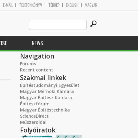
E-MAIL
TELEFONKÖNYV
TÉRKÉP
ENGLISH
MAGYAR
Search
Search form
this
site
ISE
NEWS
Navigation
Forums
Recent content
Szakmai linkek
Építéstudományi Egyesület
Magyar Mérnöki Kamara
Magyar Építész Kamara
Építészfórum
Magyar Építéstechnika
ScienceDirect
Műszeroldal
Folyóiratok