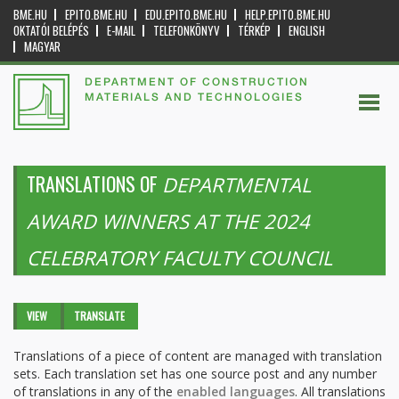
BME.HU
EPITO.BME.HU
EDU.EPITO.BME.HU
HELP.EPITO.BME.HU
OKTATÓI BELÉPÉS
E-MAIL
TELEFONKÖNYV
TÉRKÉP
ENGLISH
MAGYAR
DEPARTMENT OF CONSTRUCTION
MATERIALS AND TECHNOLOGIES
TRANSLATIONS OF
DEPARTMENTAL
AWARD WINNERS AT THE 2024
CELEBRATORY FACULTY COUNCIL
Primary tabs
VIEW
TRANSLATE
(ACTIVE
TAB)
Translations of a piece of content are managed with translation
sets. Each translation set has one source post and any number
of translations in any of the
enabled languages
. All translations