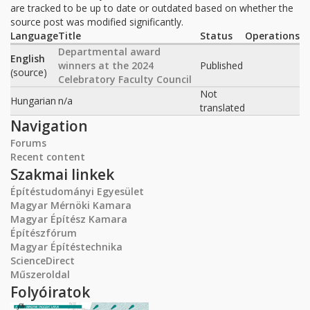
are tracked to be up to date or outdated based on whether the
source post was modified significantly.
Language
Title
Status
Operations
Departmental award
English
winners at the 2024
Published
(source)
Celebratory Faculty Council
Not
Hungarian
n/a
translated
Navigation
Forums
Recent content
Szakmai linkek
Építéstudományi Egyesület
Magyar Mérnöki Kamara
Magyar Építész Kamara
Építészfórum
Magyar Építéstechnika
ScienceDirect
Műszeroldal
Folyóiratok