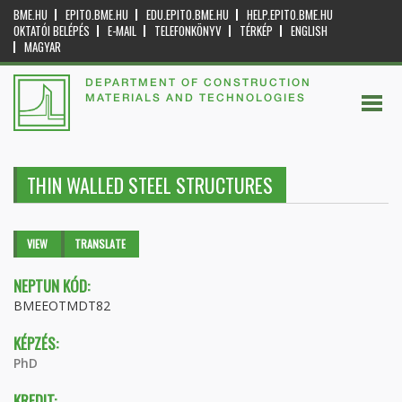
BME.HU
EPITO.BME.HU
EDU.EPITO.BME.HU
HELP.EPITO.BME.HU
OKTATÓI BELÉPÉS
E-MAIL
TELEFONKÖNYV
TÉRKÉP
ENGLISH
MAGYAR
DEPARTMENT OF CONSTRUCTION
MATERIALS AND TECHNOLOGIES
THIN WALLED STEEL STRUCTURES
Primary tabs
VIEW
(ACTIVE
TRANSLATE
TAB)
NEPTUN KÓD:
BMEEOTMDT82
KÉPZÉS:
PhD
KREDIT: