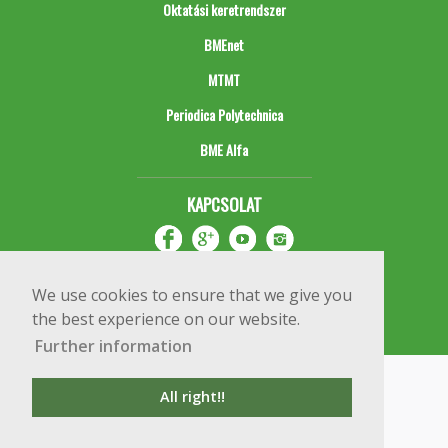
Oktatási keretrendszer
BMEnet
MTMT
Periodica Polytechnica
BME Alfa
KAPCSOLAT
We use cookies to ensure that we give you
the best experience on our website.
Further information
Impresszum
Copyright © 2020 BME Építőmérnöki Kar
All right!!
1111 Budapest, Műegyetem rkp. 3.
+36 1 463 3531
webmester@emk.bme.hu