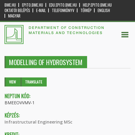
BME.HU
EPITO.BME.HU
EDU.EPITO.BME.HU
HELP.EPITO.BME.HU
OKTATÓI BELÉPÉS
E-MAIL
TELEFONKÖNYV
TÉRKÉP
ENGLISH
MAGYAR
DEPARTMENT OF CONSTRUCTION
MATERIALS AND TECHNOLOGIES
MODELLING OF HYDROSYSTEM
Primary tabs
VIEW
(ACTIVE
TRANSLATE
TAB)
NEPTUN KÓD:
BMEEOVVMV-1
KÉPZÉS:
Infrastructural Engineering MSc
KREDIT: