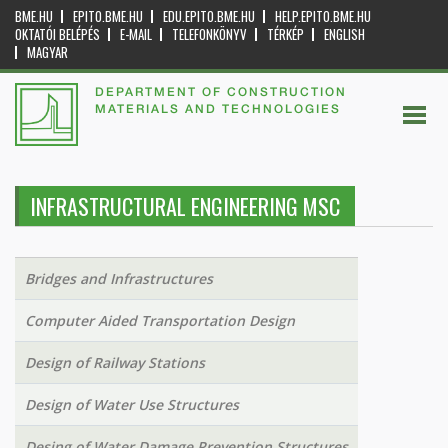
BME.HU
EPITO.BME.HU
EDU.EPITO.BME.HU
HELP.EPITO.BME.HU
OKTATÓI BELÉPÉS
E-MAIL
TELEFONKÖNYV
TÉRKÉP
ENGLISH
MAGYAR
DEPARTMENT OF CONSTRUCTION
MATERIALS AND TECHNOLOGIES
INFRASTRUCTURAL ENGINEERING MSC
Bridges and Infrastructures
Computer Aided Transportation Design
Design of Railway Stations
Design of Water Use Structures
Desing of Water Damage Prevention Structures