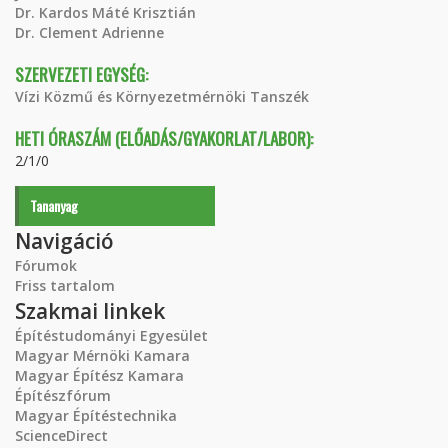
Dr. Kardos Máté Krisztián
Dr. Clement Adrienne
SZERVEZETI EGYSÉG:
Vízi Közmű és Környezetmérnöki Tanszék
HETI ÓRASZÁM (ELŐADÁS/GYAKORLAT/LABOR):
2/1/0
Tananyag
Navigáció
Fórumok
Friss tartalom
Szakmai linkek
Építéstudományi Egyesület
Magyar Mérnöki Kamara
Magyar Építész Kamara
Építészfórum
Magyar Építéstechnika
ScienceDirect