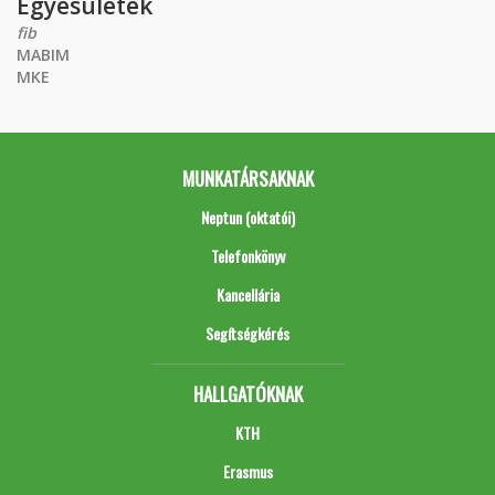
Egyesületek
fib
MABIM
MKE
MUNKATÁRSAKNAK
Neptun (oktatói)
Telefonkönyv
Kancellária
Segítségkérés
HALLGATÓKNAK
KTH
Erasmus