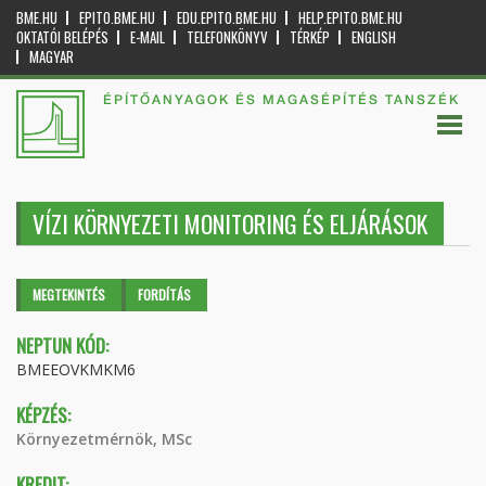
BME.HU
EPITO.BME.HU
EDU.EPITO.BME.HU
HELP.EPITO.BME.HU
OKTATÓI BELÉPÉS
E-MAIL
TELEFONKÖNYV
TÉRKÉP
ENGLISH
MAGYAR
ÉPÍTŐANYAGOK ÉS MAGASÉPÍTÉS TANSZÉK
VÍZI KÖRNYEZETI MONITORING ÉS ELJÁRÁSOK
Elsődleges fülek
MEGTEKINTÉS
(AKTÍV
FORDÍTÁS
FÜL)
NEPTUN KÓD:
BMEEOVKMKM6
KÉPZÉS:
Környezetmérnök, MSc
KREDIT: