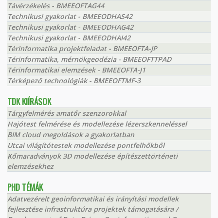
Távérzékelés - BMEEOFTAG44
Technikusi gyakorlat - BMEEODHAS42
Technikusi gyakorlat - BMEEODHAG42
Technikusi gyakorlat - BMEEODHAI42
Térinformatika projektfeladat - BMEEOFTA-JP
Térinformatika, mérnökgeodézia - BMEEOFTTPAD
Térinformatikai elemzések - BMEEOFTA-J1
Térképező technológiák - BMEEOFTMF-3
TDK KIÍRÁSOK
Tárgyfelmérés amatőr szenzorokkal
Hajótest felmérése és modellezése lézerszkenneléssel
BIM cloud megoldások a gyakorlatban
Utcai világítótestek modellezése pontfelhőkből
Kőmaradványok 3D modellezése építészettörténeti
elemzésekhez
PHD TÉMÁK
Adatvezérelt geoinformatikai és irányítási modellek
fejlesztése infrastruktúra projektek támogatására /