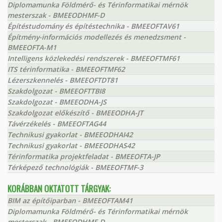
Diplomamunka Földmérő- és Térinformatikai mérnök
mesterszak - BMEEODHMF-D
Építéstudomány és építéstechnika - BMEEOFTAV61
Építmény-információs modellezés és menedzsment -
BMEEOFTA-M1
Intelligens közlekedési rendszerek - BMEEOFTMF61
ITS térinformatika - BMEEOFTMF62
Lézerszkennelés - BMEEOFTDT81
Szakdolgozat - BMEEOFTTBI8
Szakdolgozat - BMEEODHA-JS
Szakdolgozat előkészítő - BMEEODHA-JT
Távérzékelés - BMEEOFTAG44
Technikusi gyakorlat - BMEEODHAI42
Technikusi gyakorlat - BMEEODHAS42
Térinformatika projektfeladat - BMEEOFTA-JP
Térképező technológiák - BMEEOFTMF-3
KORÁBBAN OKTATOTT TÁRGYAK:
BIM az építőiparban - BMEEOFTAM41
Diplomamunka Földmérő- és Térinformatikai mérnök
mesterszak - BMEEODHMF-D