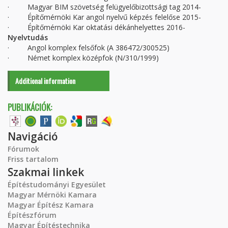
· Magyar BIM szövetség felügyelőbizottsági tag 2014-
· Építőmérnöki Kar angol nyelvű képzés felelőse 2015-
· Építőmérnöki Kar oktatási dékánhelyettes 2016-
Nyelvtudás
· Angol komplex felsőfok (A 386472/300525)
· Német komplex középfok (N/310/1999)
Additional information
PUBLIKÁCIÓK:
Navigáció
Fórumok
Friss tartalom
Szakmai linkek
Építéstudományi Egyesület
Magyar Mérnöki Kamara
Magyar Építész Kamara
Építészfórum
Magyar Építéstechnika