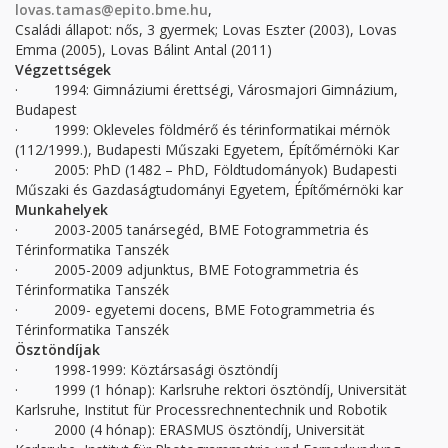
lovas.tamas@epito.bme.hu
,
Családi állapot: nős, 3 gyermek; Lovas Eszter (2003), Lovas
Emma (2005), Lovas Bálint Antal (2011)
Végzettségek
· 1994: Gimnáziumi érettségi, Városmajori Gimnázium,
Budapest
· 1999: Okleveles földmérő és térinformatikai mérnök
(112/1999.), Budapesti Műszaki Egyetem, Építőmérnöki Kar
· 2005: PhD (1482 – PhD, Földtudományok) Budapesti
Műszaki és Gazdaságtudományi Egyetem, Építőmérnöki kar
Munkahelyek
· 2003-2005 tanársegéd, BME Fotogrammetria és
Térinformatika Tanszék
· 2005-2009 adjunktus, BME Fotogrammetria és
Térinformatika Tanszék
· 2009- egyetemi docens, BME Fotogrammetria és
Térinformatika Tanszék
Ösztöndíjak
· 1998-1999: Köztársasági ösztöndíj
· 1999 (1 hónap): Karlsruhe rektori ösztöndíj, Universität
Karlsruhe, Institut für Processrechnentechnik und Robotik
· 2000 (4 hónap): ERASMUS ösztöndíj, Universität