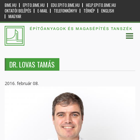
BME.HU
EPITO.BME.HU
EDU.EPITO.BME.HU
HELP.EPITO.BME.HU
OKTATÓI BELÉPÉS
E-MAIL
TELEFONKÖNYV
TÉRKÉP
ENGLISH
MAGYAR
ÉPÍTŐANYAGOK ÉS MAGASÉPÍTÉS TANSZÉK
DR. LOVAS TAMÁS
2016. február 08.