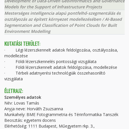
Development of Data-Driven Geoinformatics and Governance
Models for the Support of Infrastructure Projects
Mesterséges intelligencia alapú pontfelhő-szegmentálás és
osztályozás az épített környezet modellezésében / AI-Based
Segmentation and Classification of Point Clouds for Built
Environment Modelling
KUTATÁSI TERÜLET:
· Légi lézerszkennelt adatok feldolgozása, osztályozása,
modellezése
· Földi lézerszkennelés pontossági vizsgálata
· Földi lézerszkennelt adatok feldolgozása, modellezése
· Térbeli adatnyerési technológiák összehasonlító
vizsgálata
ÉLETRAJZ:
Személyes adatok
Név: Lovas Tamás
Anyja neve: Horváth Zsuzsanna
Munkahely: BME Fotogrammetria és Térinformatika Tanszék
Beosztás: egyetemi docens
Elérhetőség: 1111 Budapest, Műegyetem rkp. 3.,