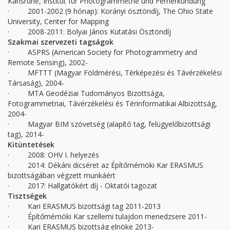
Karlsruhe, Institut für Photogrammetrie und Fernerkundung
· 2001-2002 (9 hónap): Korányi ösztöndíj, The Ohio State
University, Center for Mapping
· 2008-2011: Bolyai János Kutatási Ösztöndíj
Szakmai szervezeti tagságok
· ASPRS (American Society for Photogrammetry and
Remote Sensing), 2002-
· MFTTT (Magyar Földmérési, Térképezési és Távérzékelési
Társaság), 2004-
· MTA Geodéziai Tudományos Bizottsága,
Fotogrammetriai, Távérzékelési és Térinformatikai Albizottság,
2004-
· Magyar BIM szövetség (alapító tag, felügyelőbizottsági
tag), 2014-
Kitüntetések
· 2008: OHV I. helyezés
· 2014: Dékáni dicséret az Építőmérnöki Kar ERASMUS
bizottságában végzett munkáért
· 2017: Hallgatókért díj - Oktatói tagozat
Tisztségek
· Kari ERASMUS bizottsági tag 2011-2013
· Építőmérnöki Kar szellemi tulajdon menedzsere 2011-
· Kari ERASMUS bizottság elnöke 2013-