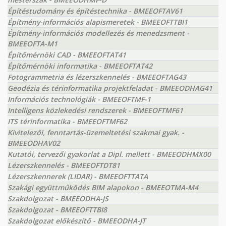
Építéstudomány és építéstechnika - BMEEOFTAV61
Építmény-információs alapismeretek - BMEEOFTTBI1
Építmény-információs modellezés és menedzsment -
BMEEOFTA-M1
Építőmérnöki CAD - BMEEOFTAT41
Építőmérnöki informatika - BMEEOFTAT42
Fotogrammetria és lézerszkennelés - BMEEOFTAG43
Geodézia és térinformatika projektfeladat - BMEEODHAG41
Információs technológiák - BMEEOFTMF-1
Intelligens közlekedési rendszerek - BMEEOFTMF61
ITS térinformatika - BMEEOFTMF62
Kivitelezői, fenntartás-üzemeltetési szakmai gyak. -
BMEEODHAV02
Kutatói, tervezői gyakorlat a Dipl. mellett - BMEEODHMX00
Lézerszkennelés - BMEEOFTDT81
Lézerszkennerek (LIDAR) - BMEEOFTTATA
Szakági együttműködés BIM alapokon - BMEEOTMA-M4
Szakdolgozat - BMEEODHA-JS
Szakdolgozat - BMEEOFTTBI8
Szakdolgozat előkészítő - BMEEODHA-JT