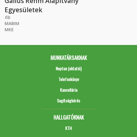
Gallus Rehm Alapítvány
Egyesületek
fib
MABIM
MKE
MUNKATÁRSAKNAK
Neptun (oktatói)
Telefonkönyv
Kancellária
Segítségkérés
HALLGATÓKNAK
KTH