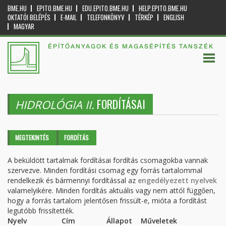
BME.HU
EPITO.BME.HU
EDU.EPITO.BME.HU
HELP.EPITO.BME.HU
OKTATÓI BELÉPÉS
E-MAIL
TELEFONKÖNYV
TÉRKÉP
ENGLISH
MAGYAR
ÉPÍTŐANYAGOK ÉS MAGASÉPÍTÉS TANSZÉK
FORDÍTÁSAI
HIDROLÓGIA II.
Elsődleges fülek
MEGTEKINTÉS
FORDÍTÁS
(AKTÍV
FÜL)
A beküldött tartalmak fordításai fordítás csomagokba vannak
szervezve. Minden fordítási csomag egy forrás tartalommal
rendelkezik és bármennyi fordítással az
engedélyezett nyelvek
valamelyikére. Minden fordítás aktuális vagy nem attól függően,
hogy a forrás tartalom jelentősen frissült-e, mióta a fordítást
legutóbb frissítették.
Nyelv
Cím
Állapot
Műveletek