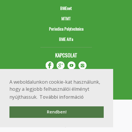
BMEnet
MTMT
Periodica Polytechnica
BME Alfa
KAPCSOLAT
A weboldalunkon cookie-kat használunk,
hogy a legjobb felhasználói élményt
nyújthassuk.
További információ
Impresszum
Copyright © 2020 BME Építőmérnöki Kar
Rendben!
1111 Budapest, Műegyetem rkp. 3.
+36 1 463 3531
webmester@emk.bme.hu