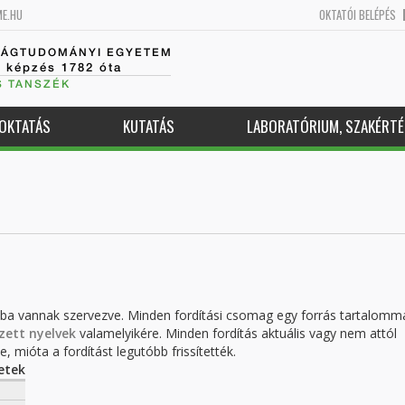
ME.HU
OKTATÓI BELÉPÉS
SÁGTUDOMÁNYI EGYETEM
k képzés 1782 óta
S TANSZÉK
OKTATÁS
KUTATÁS
LABORATÓRIUM, SZAKÉRTÉ
kba vannak szervezve. Minden fordítási csomag egy forrás tartalomm
zett nyelvek
valamelyikére. Minden fordítás aktuális vagy nem attól
, mióta a fordítást legutóbb frissítették.
etek