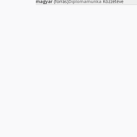
magyar
(forrás)
Diplomamunka
Közzétéve