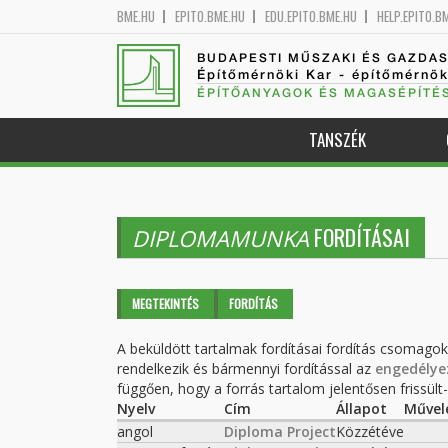
BME.HU
EPITO.BME.HU
EDU.EPITO.BME.HU
HELP.EPITO.B
BUDAPESTI MŰSZAKI ÉS GAZDA
Építőmérnöki Kar - építőmérnö
ÉPÍTŐANYAGOK ÉS MAGASÉPÍTÉ
TANSZÉK
FORDÍTÁSAI
DIPLOMAMUNKA
Elsődleges fülek
MEGTEKINTÉS
FORDÍTÁS
(AKTÍV
FÜL)
A beküldött tartalmak fordításai fordítás csomago
rendelkezik és bármennyi fordítással az
engedélye
függően, hogy a forrás tartalom jelentősen frissült-e
Nyelv
Cím
Állapot
Művel
angol
Diploma Project
Közzétéve