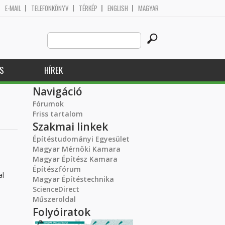
E-MAIL
TELEFONKÖNYV
TÉRKÉP
ENGLISH
MAGYAR
Search
Keresés űrlap
this
site
S
HÍREK
Navigáció
Fórumok
Friss tartalom
Szakmai linkek
Építéstudományi Egyesület
Magyar Mérnöki Kamara
Magyar Építész Kamara
Építészfórum
al
Magyar Építéstechnika
ScienceDirect
Műszeroldal
Folyóiratok