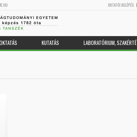
ME.HU
OKTATÓI BELÉPÉS
SÁGTUDOMÁNYI EGYETEM
k képzés 1782 óta
S TANSZÉK
OKTATÁS
KUTATÁS
LABORATÓRIUM, SZAKÉRTÉ