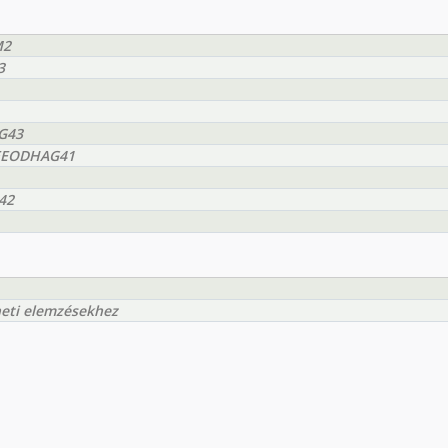
M2
3
AG43
BMEEODHAG41
42
eti elemzésekhez