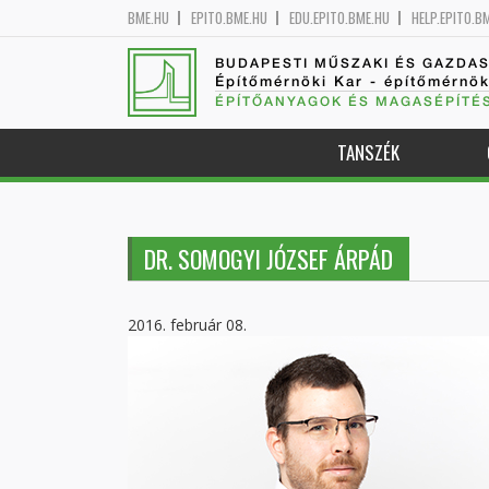
BME.HU
EPITO.BME.HU
EDU.EPITO.BME.HU
HELP.EPITO.B
BUDAPESTI MŰSZAKI ÉS GAZDA
Építőmérnöki Kar - építőmérnö
ÉPÍTŐANYAGOK ÉS MAGASÉPÍTÉ
TANSZÉK
DR. SOMOGYI JÓZSEF ÁRPÁD
2016. február 08.