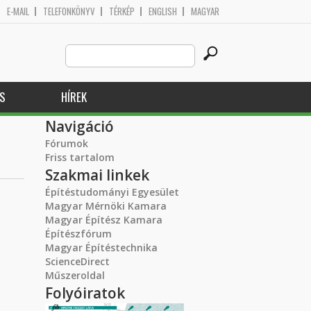
E-MAIL
TELEFONKÖNYV
TÉRKÉP
ENGLISH
MAGYAR
Search
Keresés űrlap
this
site
S
HÍREK
Navigáció
Fórumok
Friss tartalom
Szakmai linkek
Építéstudományi Egyesület
Magyar Mérnöki Kamara
Magyar Építész Kamara
Építészfórum
Magyar Építéstechnika
ScienceDirect
Műszeroldal
Folyóiratok