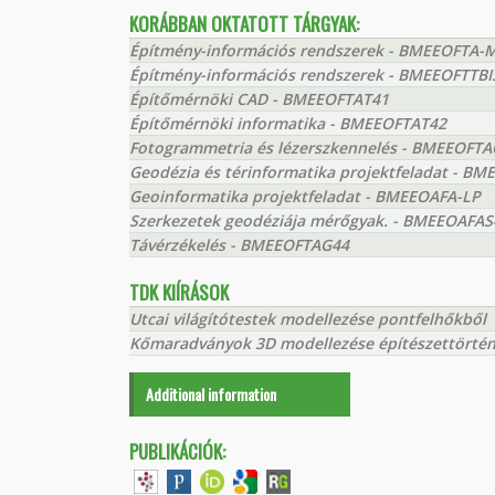
KORÁBBAN OKTATOTT TÁRGYAK:
Építmény-információs rendszerek - BMEEOFTA-
Építmény-információs rendszerek - BMEEOFTTBI
Építőmérnöki CAD - BMEEOFTAT41
Építőmérnöki informatika - BMEEOFTAT42
Fotogrammetria és lézerszkennelés - BMEEOFT
Geodézia és térinformatika projektfeladat - 
Geoinformatika projektfeladat - BMEEOAFA-LP
Szerkezetek geodéziája mérőgyak. - BMEEOAFAS
Távérzékelés - BMEEOFTAG44
TDK KIÍRÁSOK
Utcai világítótestek modellezése pontfelhőkből
Kőmaradványok 3D modellezése építészettörtén
Additional information
PUBLIKÁCIÓK: