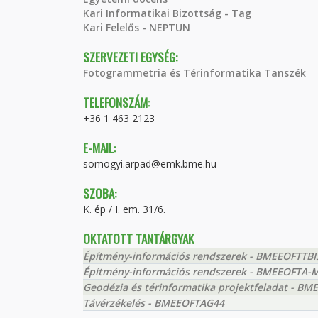
Kari Informatikai Bizottság - Tag
Kari Felelős - NEPTUN
SZERVEZETI EGYSÉG:
Fotogrammetria és Térinformatika Tanszék
TELEFONSZÁM:
+36 1 463 2123
E-MAIL:
somogyi.arpad@emk.bme.hu
SZOBA:
K. ép / I. em. 31/6.
OKTATOTT TANTÁRGYAK
Építmény-információs rendszerek - BMEEOFTTBI
Építmény-információs rendszerek - BMEEOFTA-
Geodézia és térinformatika projektfeladat - 
Távérzékelés - BMEEOFTAG44