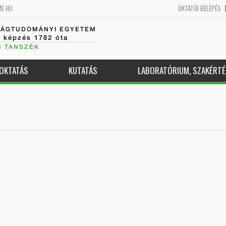
ME.HU
OKTATÓI BELÉPÉS
SÁGTUDOMÁNYI EGYETEM
k képzés 1782 óta
S TANSZÉK
OKTATÁS
KUTATÁS
LABORATÓRIUM, SZAKÉRTÉ