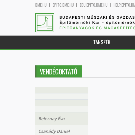
BME.HU
EPITO.BME.HU
EDU.EPITO.BME.HU
HELP.EPITO.B
BUDAPESTI MŰSZAKI ÉS GAZDA
Építőmérnöki Kar - építőmérnö
ÉPÍTŐANYAGOK ÉS MAGASÉPÍTÉ
TANSZÉK
VENDÉGOKTATÓ
Beleznay Éva
Csanády Dániel