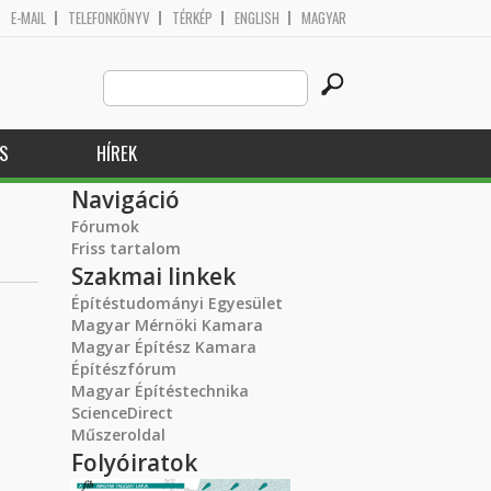
E-MAIL
TELEFONKÖNYV
TÉRKÉP
ENGLISH
MAGYAR
Search
Keresés űrlap
this
site
S
HÍREK
Navigáció
Fórumok
Friss tartalom
Szakmai linkek
Építéstudományi Egyesület
Magyar Mérnöki Kamara
Magyar Építész Kamara
Építészfórum
Magyar Építéstechnika
ScienceDirect
Műszeroldal
Folyóiratok