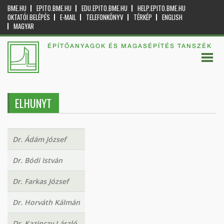
BME.HU
EPITO.BME.HU
EDU.EPITO.BME.HU
HELP.EPITO.BME.HU
OKTATÓI BELÉPÉS
E-MAIL
TELEFONKÖNYV
TÉRKÉP
ENGLISH
MAGYAR
ÉPÍTŐANYAGOK ÉS MAGASÉPÍTÉS TANSZÉK
ELHUNYT
Dr. Ádám József
Dr. Bódi István
Dr. Farkas József
Dr. Horváth Kálmán
Dr. Kazinczy László