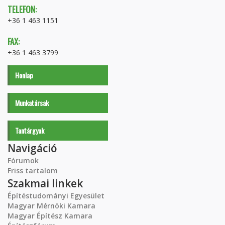
TELEFON:
+36 1 463 1151
FAX:
+36 1 463 3799
Honlap
Munkatársak
Tantárgyak
Navigáció
Fórumok
Friss tartalom
Szakmai linkek
Építéstudományi Egyesület
Magyar Mérnöki Kamara
Magyar Építész Kamara