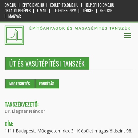
BME.HU
EPITO.BME.HU
EDU.EPITO.BME.HU
HELP.EPITO.BME.HU
OKTATÓI BELÉPÉS
E-MAIL
TELEFONKÖNYV
TÉRKÉP
ENGLISH
MAGYAR
ÉPÍTŐANYAGOK ÉS MAGASÉPÍTÉS TANSZÉK
ÚT ÉS VASÚTÉPÍTÉSI TANSZÉK
Elsődleges fülek
MEGTEKINTÉS
(AKTÍV
FORDÍTÁS
FÜL)
TANSZÉKVEZETŐ:
Dr. Liegner Nándor
CÍM:
1111 Budapest, Műegyetem rkp. 3., K épület magasföldszint 98.