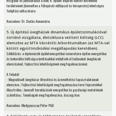
vizsgálat és javaslatadás a BME K. épület bejárati kültéri közlekedő
területeinek (kiemelten a főbejárati előlépcső és környezete) lehetséges
felújítási változataira
Konzulens: Dr. Dudás Annamária
5. Új építésű üvegházak dinamikus épületszimulációval
történő vizsgálata, életciklusra vetített költség (LCC)
elemzése az MTA Vácrátóti Arborétumában (az MTA-val
kötött együttműködési megállapodás keretében).
Célkitűzés: a diplomázók épületenergetikai ismereteire építve energetikai
és bekerülési költségszámításokkal mélyítsék el tudásukat üvegházak
elemzésével, fejlesztési lehetőségének megfogalmazásával.
A feladat:
- Megvalósult üvegházaz létesítési és üzemeltetési tapasztalatainak
elemzése.; Fejlesztési lehetőségek megfogalmazása tervi fejezetekkel
illusztrálva.; Javasolt beruházások energetikai és gazdasági mutatóinak
számítása.; Tanulságok megfogalmazása, összegzése.
Konzulens: Medgyasszay Péter PhD