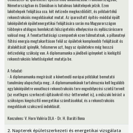
Németországban és Dániában is hatalmas lakótelepek jelzik. Ezen
lakótelepek felújítása cca. két évtizede megkezdődött, és példaértékű
rekonstrukciós megoldásokat mutat. Az iparosított építés-móddal épült
lakóépületek épületenergetikai felújítására során ma Magyarországon
többnyire utólagos homlokzati hőszigetelés elhelyezése és nyílászárócsere
valósul meg. A fenntarthatósági szempontok ezen túlmutatnak, a pillanatnyi
fűtési energia megtakarításon felül az épületek komplexebb felújítását és
átalakítását igénylik, felismerve azt, hogy az épületekre még hosszú
évtizedekig szükség van. A diplomamunka a jövőbeli igényeket is kielégítő
rekonstrukciós lehetőségeket mutatja be.
A feladat:
- A diplomamunka megírását a követendő európai példákat bemutató
tanulmány alapozhatja meg.; A diplomamunkának tartalmaznia kell legalább
egy lakóépületre vonatkozó rekonstrukciós terv engedélyezési szintű terveit
(az esetleges szerkezeti újításokról rész-letterveket is), a műszaki leírást a
szükséges kiegészítő energetikai számításokkal, és a rekonstrukciós
megoldások szakszerű indoklását.
Konzulens: V. Horn Valéria DLA - Dr. H. Baráti Ilona
2. Napterek épületszerkezeti és energetikai vizsgálata