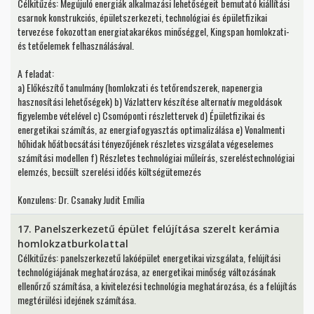
Célkitűzés: Megújuló energiák alkalmazási lehetőségeit bemutató kiállítási
csarnok konstrukciós, épületszerkezeti, technológiai és épületfizikai
tervezése fokozottan energiatakarékos minőséggel, Kingspan homlokzati-
és tetőelemek felhasználásával.
A feladat:
a) Előkészítő tanulmány (homlokzati és tetőrendszerek, napenergia
hasznosítási lehetőségek) b) Vázlatterv készítése alternatív megoldások
figyelembe vételével c) Csomóponti részlettervek d) Épületfizikai és
energetikai számítás, az energiafogyasztás optimalizálása e) Vonalmenti
hőhidak hőátbocsátási tényezőjének részletes vizsgálata végeselemes
számítási modellen f) Részletes technológiai műleírás, szereléstechnológiai
elemzés, becsült szerelési időés költségütemezés
Konzulens: Dr. Csanaky Judit Emília
17. Panelszerkezetű épület felújítása szerelt kerámia
homlokzatburkolattal
Célkitűzés: panelszerkezetű lakóépület energetikai vizsgálata, felújítási
technológiájának meghatározása, az energetikai minőség változásának
ellenőrző számítása, a kivitelezési technológia meghatározása, és a felújítás
megtérülési idejének számítása.