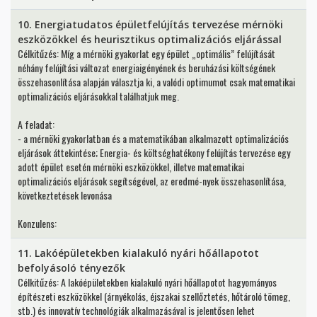
10. Energiatudatos épületfelújítás tervezése mérnöki
eszközökkel és heurisztikus optimalizációs eljárással
Célkitűzés: Míg a mérnöki gyakorlat egy épület „optimális” felújítását
néhány felújítási változat energiaigényének és beruházási költségének
összehasonlítása alapján választja ki, a valódi optimumot csak matematikai
optimalizációs eljárásokkal találhatjuk meg.
A feladat:
- a mérnöki gyakorlatban és a matematikában alkalmazott optimalizációs
eljárások áttekintése; Energia- és költséghatékony felújítás tervezése egy
adott épület esetén mérnöki eszközökkel, illetve matematikai
optimalizációs eljárások segítségével, az eredmé-nyek összehasonlítása,
következtetések levonása
Konzulens:
11. Lakóépületekben kialakuló nyári hőállapotot
befolyásoló tényezők
Célkitűzés: A lakóépületekben kialakuló nyári hőállapotot hagyományos
építészeti eszközökkel (árnyékolás, éjszakai szellőztetés, hőtároló tömeg,
stb.) és innovatív technológiák alkalmazásával is jelentősen lehet