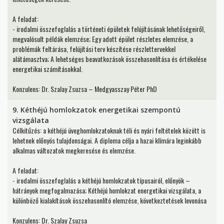
A feladat:
- irodalmi összefoglalás a történeti épületek felújításának lehetőségeiről,
megvalósult példák elemzése; Egy adott épület részletes elemzése, a
problémák feltárása, felújítási terv készítése részlettervekkel
alátámasztva; A lehetséges beavatkozások összehasonlítása és értékelése
energetikai számításokkal.
Konzulens: Dr. Szalay Zsuzsa – Medgyasszay Péter PhD
9. Kéthéjú homlokzatok energetikai szempontú
vizsgálata
Célkitűzés: a kéthéjú üveghomlokzatoknak téli és nyári feltételek között is
lehetnek előnyös tulajdonságai. A diploma célja a hazai klímára leginkább
alkalmas változatok megkeresése és elemzése.
A feladat:
- irodalmi összefoglalás a kéthéjú homlokzatok típusairól, előnyök –
hátrányok megfogalmazása; Kéthéjú homlokzat energetikai vizsgálata, a
különböző kialakítások összehasonlító elemzése, következtetések levonása
Konzulens: Dr. Szalay Zsuzsa