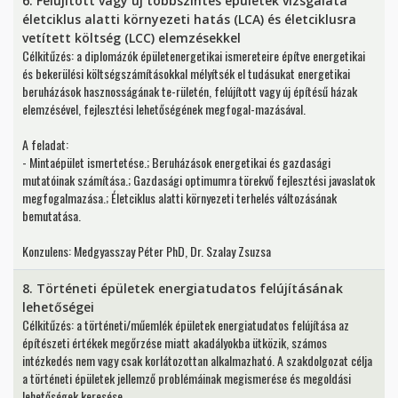
6. Felújított vagy új többszintes épületek vizsgálata
életciklus alatti környezeti hatás (LCA) és életciklusra
vetített költség (LCC) elemzésekkel
Célkitűzés: a diplomázók épületenergetikai ismereteire építve energetikai
és bekerülési költségszámításokkal mélyítsék el tudásukat energetikai
beruházások hasznosságának te-rületén, felújított vagy új építésű házak
elemzésével, fejlesztési lehetőségének megfogal-mazásával.
A feladat:
- Mintaépület ismertetése.; Beruházások energetikai és gazdasági
mutatóinak számítása.; Gazdasági optimumra törekvő fejlesztési javaslatok
megfogalmazása.; Életciklus alatti környezeti terhelés változásának
bemutatása.
Konzulens: Medgyasszay Péter PhD, Dr. Szalay Zsuzsa
8. Történeti épületek energiatudatos felújításának
lehetőségei
Célkitűzés: a történeti/műemlék épületek energiatudatos felújítása az
építészeti értékek megőrzése miatt akadályokba ütközik, számos
intézkedés nem vagy csak korlátozottan alkalmazható. A szakdolgozat célja
a történeti épületek jellemző problémáinak megismerése és megoldási
lehetőségek keresése.