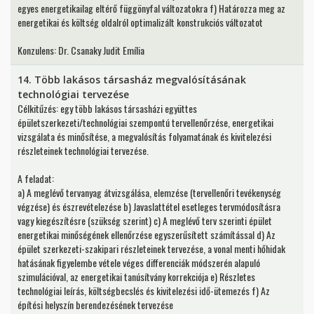
egyes energetikailag eltérő függönyfal változatokra f) Határozza meg az
energetikai és költség oldalról optimalizált konstrukciós változatot
Konzulens: Dr. Csanaky Judit Emília
14. Több lakásos társasház megvalósításának
technológiai tervezése
Célkitűzés: egy több lakásos társasházi együttes
épületszerkezeti/technológiai szempontú tervellenőrzése, energetikai
vizsgálata és minősítése, a megvalósítás folyamatának és kivitelezési
részleteinek technológiai tervezése.
A feladat:
a) A meglévő tervanyag átvizsgálása, elemzése (tervellenőri tevékenység
végzése) és észrevételezése b) Javaslattétel esetleges tervmódosításra
vagy kiegészítésre (szükség szerint) c) A meglévő terv szerinti épület
energetikai minőségének ellenőrzése egyszerűsített számítással d) Az
épület szerkezeti-szakipari részleteinek tervezése, a vonal menti hőhidak
hatásának figyelembe vétele véges differenciák módszerén alapuló
szimulációval, az energetikai tanúsítvány korrekciója e) Részletes
technológiai leírás, költségbecslés és kivitelezési idő-ütemezés f) Az
építési helyszín berendezésének tervezése