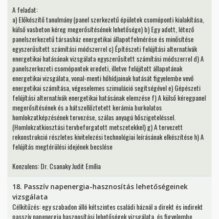
A feladat:
a) Előkészítő tanulmány (panel szerkezetű épületek csomóponti kialakítása,
külső vasbeton kéreg megerősítésének lehetősége) b) Egy adott, létező
panelszerkezetű társasház energetikai állapotfelmérése és minősítése
egyszerűsített számítási módszerrel c) Építészeti felújítási alternatívák
energetikai hatásának vizsgálata egyszerűsített számítási módszerrel d) A
panelszerkezeti csomópontok eredeti, illetve felújított állapotának
energetikai vizsgálata, vonal-menti hőhídjainak hatását figyelembe vevő
energetikai számítása, végeselemes szimuláció segítségével e) Gépészeti
felújítási alternatívák energetikai hatásának elemzése f) A külső kéregpanel
megerősítésének és a hátszellőztetett kerámia burkolatos
homlokzatképzésének tervezése, szálas anyagú hőszigeteléssel.
(Homlokzatkiosztási tervbeforgatott metszetekkel) g) A tervezett
rekonstrukció részletes kivitelezési technológiai leírásának elkészítése h) A
felújítás megtérülési idejének becslése
Konzulens: Dr. Csanaky Judit Emília
18. Passzív napenergia-hasznosítás lehetőségeinek
vizsgálata
Célkitűzés: egy szabadon álló kétszintes családi háznál a direkt és indirekt
passzív napenergia hasznosítási lehetőségek vizsgálata, és figyelembe