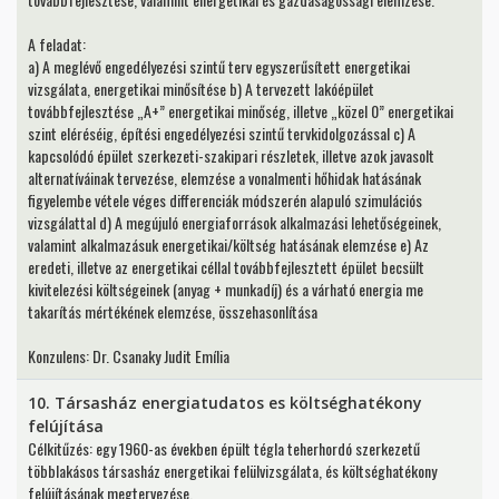
A feladat:
a) A meglévő engedélyezési szintű terv egyszerűsített energetikai
vizsgálata, energetikai minősítése b) A tervezett lakóépület
továbbfejlesztése „A+” energetikai minőség, illetve „közel 0” energetikai
szint eléréséig, építési engedélyezési szintű tervkidolgozással c) A
kapcsolódó épület szerkezeti-szakipari részletek, illetve azok javasolt
alternatíváinak tervezése, elemzése a vonalmenti hőhidak hatásának
figyelembe vétele véges differenciák módszerén alapuló szimulációs
vizsgálattal d) A megújuló energiaforrások alkalmazási lehetőségeinek,
valamint alkalmazásuk energetikai/költség hatásának elemzése e) Az
eredeti, illetve az energetikai céllal továbbfejlesztett épület becsült
kivitelezési költségeinek (anyag + munkadíj) és a várható energia me
takarítás mértékének elemzése, összehasonlítása
Konzulens: Dr. Csanaky Judit Emília
10. Társasház energiatudatos es költséghatékony
felújítása
Célkitűzés: egy 1960-as években épült tégla teherhordó szerkezetű
többlakásos társasház energetikai felülvizsgálata, és költséghatékony
felújításának megtervezése.