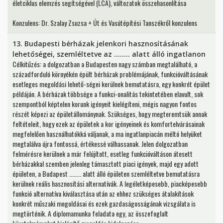
életciklus elemzés segítségével (LCA), változatok összehasonlítása
Konzulens: Dr. Szalay Zsuzsa + Út és Vasútépítési Tanszékről konzulens
13. Budapesti bérházak jelenkori hasznosításának
lehetőségei, szemléltetve az ........ alatt álló ingatlanon
Célkitűzés: a dolgozatban a Budapesten nagy számban megtalálható, a
századforduló környékén épült bérházak problémájának, funkcióváltásának
esetleges megoldási lehető-ségei kerülnek bemutatásra, egy konkrét épület
példáján. A bérházak többsége a funkci-onalitás tekintetében elavult, sok
szempontból képtelen korunk igényeit kielégíteni, mégis nagyon fontos
részét képezi az épületállománynak. Szükséges, hogy megteremtsük annak
feltételeit, hogy ezek az épületek a kor igényeinek és komfortelvárásainak
megfelelően használhatókká váljanak, a ma ingatlanpiacán méltó helyüket
megtalálva újra fontossá, értékessé válhassanak. Jelen dolgozatban
felmérésre kerülnek a már felújított, esetleg funkcióváltáson átesett
bérházakkal szemben jelenleg támasztott piaci igények, majd egy adott
épületen, a Budapest ........ alatt álló épületen szemléltetve bemutatásra
kerülnek reális hasznosítási alternatívák. A legéletképesebb, piacképesebb
funkció alternatíva kiválasztása után az ehhez szükséges átalakítások
konkrét műszaki megoldásai és ezek gazdaságosságának vizsgálata is
megtörténik. A diplomamunka feladata egy, az összefoglalt