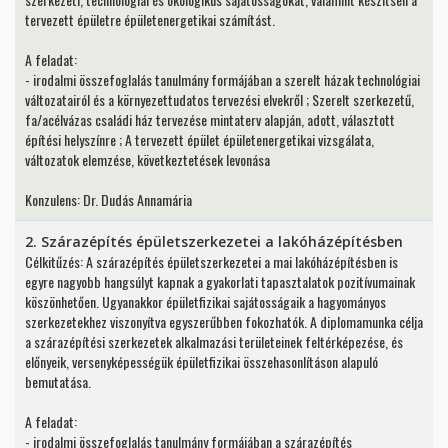
tervezett épületre épületenergetikai számítást.
A feladat:
- irodalmi összefoglalás tanulmány formájában a szerelt házak technológiai
változatairól és a környezettudatos tervezési elvekről ; Szerelt szerkezetű,
fa/acélvázas családi ház tervezése mintaterv alapján, adott, választott
építési helyszínre ; A tervezett épület épületenergetikai vizsgálata,
változatok elemzése, következtetések levonása
Konzulens: Dr. Dudás Annamária
2. Szárazépítés épületszerkezetei a lakóházépítésben
Célkitűzés: A szárazépítés épületszerkezetei a mai lakóházépítésben is
egyre nagyobb hangsúlyt kapnak a gyakorlati tapasztalatok pozitívumainak
köszönhetően. Ugyanakkor épületfizikai sajátosságaik a hagyományos
szerkezetekhez viszonyítva egyszerűbben fokozhatók. A diplomamunka célja
a szárazépítési szerkezetek alkalmazási területeinek feltérképezése, és
előnyeik, versenyképességük épületfizikai összehasonlításon alapuló
bemutatása.
A feladat:
- irodalmi összefoglalás tanulmány formájában a szárazépítés