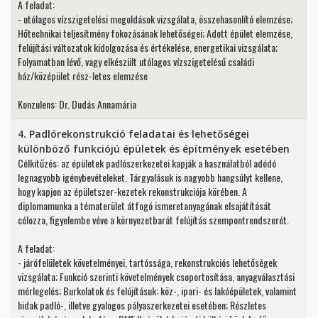
A feladat:
- utólagos vízszigetelési megoldások vizsgálata, összehasonlító elemzése;
Hőtechnikai teljesítmény fokozásának lehetőségei; Adott épület elemzése,
felújítási változatok kidolgozása és értékelése, energetikai vizsgálata;
Folyamatban lévő, vagy elkészült utólagos vízszigetelésű családi
ház/középület rész-letes elemzése
Konzulens: Dr. Dudás Annamária
4. Padlórekonstrukció feladatai és lehetőségei
különböző funkciójú épületek és építmények esetében
Célkitűzés: az épületek padlószerkezetei kapják a használatból adódó
legnagyobb igénybevételeket. Tárgyalásuk is nagyobb hangsúlyt kellene,
hogy kapjon az épületszer-kezetek rekonstrukciója körében. A
diplomamunka a tématerület átfogó ismeretanyagának elsajátítását
célozza, figyelembe véve a környezetbarát felújítás szempontrendszerét.
A feladat:
- járófelületek követelményei, tartóssága, rekonstrukciós lehetőségek
vizsgálata; Funkció szerinti követelmények csoportosítása, anyagválasztási
mérlegelés; Burkolatok és felújításuk: köz-, ipari- és lakóépületek, valamint
hidak padló-, illetve gyalogos pályaszerkezetei esetében; Részletes