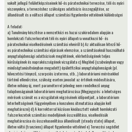
vakolt jellegű felületképzéseinek hő-és páratechnikai tervezése, téli és nyári
viszonyokra, a tervezéshez szükséges adatbázis összegyűjtése, az
állandósult és a változó állapot számítási figyelembe vételének különbségei
A feladat:
a) Tanulmány készítése a nemzetközi es hazai szakirodalom alapján a
homlokzati falszerkezetek téli és nyári állapotra vonatkozó hő- és
páratechnikai viselkedésének számítási elveiről b) Az aktuálisan létező hő-
es páratechnikai számítási eljárások elemzése, a számításoknál használható
anyagtulajdonsági adatbázisok meglétének, elérhetőségének teljes
körűségének és naprakészségének vizsgálata c) Meglévő (szabványban vagy
minőségtanúsítványban megadott) épületfizikai anyagtulajdonságok (pl.
hővezetési tényező, szorpciós izoterma, stb…) laboratóriumi mérésekkel
történő ellenőrzése, szükség eseten javaslat az értékek módosítására,
illetve néhány új, mert paraméterrel jelenleg nem rendelkező anyag
tulajdonságainak laboratóriumi meghatározása (Megjegyzés: a lehetséges
mérések számát es a vizsgálatok végzésének időpontjait, a laboratórium
leterheltségének függvényében a konzulens útmutatása alapján kell
meghatározni) d) A korrektorral közösen kiválasztott vakolt homlokzati
falszerkezetek számítási modelljének összeállítása, viselkedésük
meghatározása és összehasonlítása állandósult (steady state) állapot,
illetve váltó (tranziens) állapot figyelembe vételével e) Tervezési segédlet