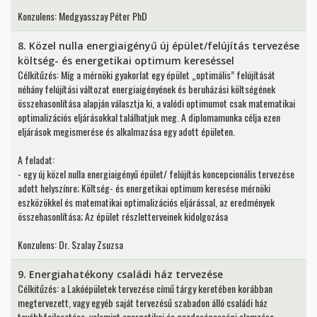
Konzulens: Medgyasszay Péter PhD
8. Közel nulla energiaigényű új épület/felújítás tervezése
költség- és energetikai optimum kereséssel
Célkitűzés: Míg a mérnöki gyakorlat egy épület „optimális” felújítását
néhány felújítási változat energiaigényének és beruházási költségének
összehasonlítása alapján választja ki, a valódi optimumot csak matematikai
optimalizációs eljárásokkal találhatjuk meg. A diplomamunka célja ezen
eljárások megismerése és alkalmazása egy adott épületen.
A feladat:
- egy új közel nulla energiaigényű épület/ felújítás koncepcionális tervezése
adott helyszínre; Költség- és energetikai optimum keresése mérnöki
eszközökkel és matematikai optimalizációs eljárással, az eredmények
összehasonlítása; Az épület részletterveinek kidolgozása
Konzulens: Dr. Szalay Zsuzsa
9. Energiahatékony családi ház tervezése
Célkitűzés: a Lakóépületek tervezése című tárgy keretében korábban
megtervezett, vagy egyéb saját tervezésű szabadon álló családi ház
továbbfejlesztése, valamint energetikai és gazdaságossági elemzése.