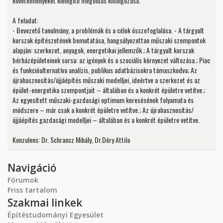
követelményeket kielégítő megoldás kidolgozása.
A feladat:
- Bevezető tanulmány, a problémák és a célok összefoglalása. - A tárgyalt
korszak építészetének bemutatása, hangsúlyozottan műszaki szempontok
alapján: szerkezet, anyagok, energetikai jellemzők.; A tárgyalt korszak
bérházépületeinek sorsa: az igények és a szociális környezet változása.; Piac
és funkcióalternatíva analízis, publikus adatbázisokra támaszkodva; Az
újrahasznosítás/újjáépítés műszaki modelljei, ideértve a szerkezet és az
épület-energetika szempontjait – általában és a konkrét épületre vetítve.;
Az egyesített műszaki-gazdasági optimum keresésének folyamata és
módszere – már csak a konkrét épületre vetítve.; Az újrahasznosítás/
újjáépítés gazdasági modelljei – általában és a konkrét épületre vetítve.
Konzulens: Dr. Schrancz Mihály, Dr.Déry Attila
Navigáció
Fórumok
Friss tartalom
Szakmai linkek
Építéstudományi Egyesület