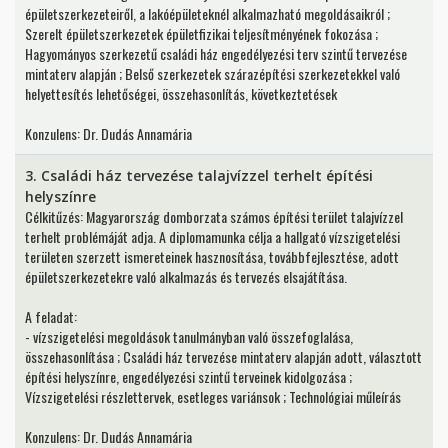
épületszerkezeteiről, a lakóépületeknél alkalmazható megoldásaikról ;
Szerelt épületszerkezetek épületfizikai teljesítményének fokozása ;
Hagyományos szerkezetű családi ház engedélyezési terv szintű tervezése
mintaterv alapján ; Belső szerkezetek szárazépítési szerkezetekkel való
helyettesítés lehetőségei, összehasonlítás, következtetések
Konzulens: Dr. Dudás Annamária
3. Családi ház tervezése talajvízzel terhelt építési
helyszínre
Célkitűzés: Magyarország domborzata számos építési terület talajvízzel
terhelt problémáját adja. A diplomamunka célja a hallgató vízszigetelési
területen szerzett ismereteinek hasznosítása, továbbfejlesztése, adott
épületszerkezetekre való alkalmazás és tervezés elsajátítása.
A feladat:
- vízszigetelési megoldások tanulmányban való összefoglalása,
összehasonlítása ; Családi ház tervezése mintaterv alapján adott, választott
építési helyszínre, engedélyezési szintű terveinek kidolgozása ;
Vízszigetelési részlettervek, esetleges variánsok ; Technológiai műleírás
Konzulens: Dr. Dudás Annamária