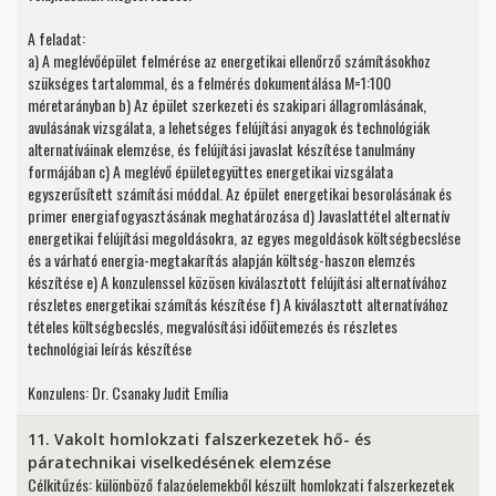
A feladat:
a) A meglévőépület felmérése az energetikai ellenőrző számításokhoz
szükséges tartalommal, és a felmérés dokumentálása M=1:100
méretarányban b) Az épület szerkezeti és szakipari állagromlásának,
avulásának vizsgálata, a lehetséges felújítási anyagok és technológiák
alternatíváinak elemzése, és felújítási javaslat készítése tanulmány
formájában c) A meglévő épületegyüttes energetikai vizsgálata
egyszerűsített számítási móddal. Az épület energetikai besorolásának és
primer energiafogyasztásának meghatározása d) Javaslattétel alternatív
energetikai felújítási megoldásokra, az egyes megoldások költségbecslése
és a várható energia-megtakarítás alapján költség-haszon elemzés
készítése e) A konzulenssel közösen kiválasztott felújítási alternatívához
részletes energetikai számítás készítése f) A kiválasztott alternatívához
tételes költségbecslés, megvalósítási időütemezés és részletes
technológiai leírás készítése
Konzulens: Dr. Csanaky Judit Emília
11. Vakolt homlokzati falszerkezetek hő- és
páratechnikai viselkedésének elemzése
Célkitűzés: különböző falazóelemekből készült homlokzati falszerkezetek