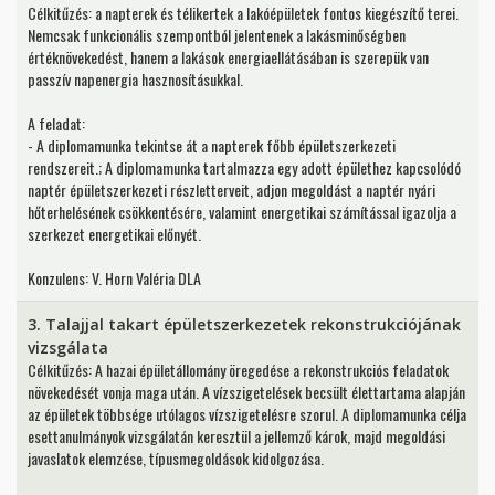
Célkitűzés: a napterek és télikertek a lakóépületek fontos kiegészítő terei.
Nemcsak funkcionális szempontból jelentenek a lakásminőségben
értéknövekedést, hanem a lakások energiaellátásában is szerepük van
passzív napenergia hasznosításukkal.
A feladat:
- A diplomamunka tekintse át a napterek főbb épületszerkezeti
rendszereit.; A diplomamunka tartalmazza egy adott épülethez kapcsolódó
naptér épületszerkezeti részletterveit, adjon megoldást a naptér nyári
hőterhelésének csökkentésére, valamint energetikai számítással igazolja a
szerkezet energetikai előnyét.
Konzulens: V. Horn Valéria DLA
3. Talajjal takart épületszerkezetek rekonstrukciójának
vizsgálata
Célkitűzés: A hazai épületállomány öregedése a rekonstrukciós feladatok
növekedését vonja maga után. A vízszigetelések becsült élettartama alapján
az épületek többsége utólagos vízszigetelésre szorul. A diplomamunka célja
esettanulmányok vizsgálatán keresztül a jellemző károk, majd megoldási
javaslatok elemzése, típusmegoldások kidolgozása.