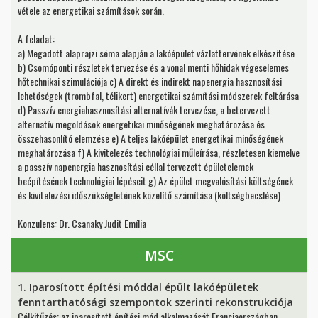
vétele az energetikai számítások során.
A feladat:
a) Megadott alaprajzi séma alapján a lakóépület vázlattervének elkészítése
b) Csomóponti részletek tervezése és a vonal menti hőhidak végeselemes
hőtechnikai szimulációja c) A direkt és indirekt napenergia hasznosítási
lehetőségek (trombfal, télikert) energetikai számítási módszerek feltárása
d) Passzív energiahasznosítási alternatívák tervezése, a betervezett
alternatív megoldások energetikai minőségének meghatározása és
összehasonlító elemzése e) A teljes lakóépület energetikai minőségének
meghatározása f) A kivitelezés technológiai műleírása, részletesen kiemelve
a passzív napenergia hasznosítási céllal tervezett épületelemek
beépítésének technológiai lépéseit g) Az épület megvalósítási költségének
és kivitelezési időszükségletének közelítő számítása (költségbecslése)
Konzulens: Dr. Csanaky Judit Emília
MSC
1. Iparosított építési móddal épült lakóépületek
fenntarthatósági szempontok szerinti rekonstrukciója
Célkitűzés: az iparosított építési mód alkalmazását Franciaországban,