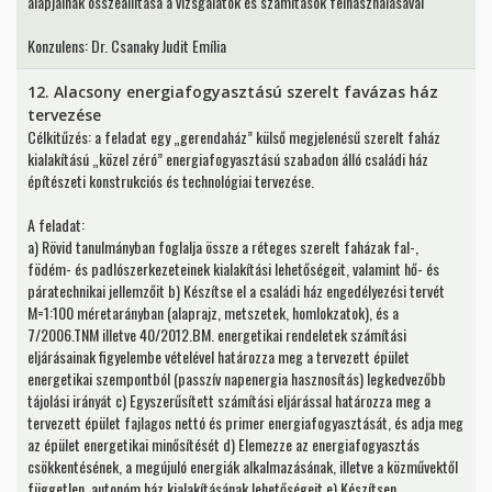
alapjainak összeállítása a vizsgálatok és számítások felhasználásával
Konzulens: Dr. Csanaky Judit Emília
12. Alacsony energiafogyasztású szerelt favázas ház
tervezése
Célkitűzés: a feladat egy „gerendaház” külső megjelenésű szerelt faház
kialakítású „közel zéró” energiafogyasztású szabadon álló családi ház
építészeti konstrukciós és technológiai tervezése.
A feladat:
a) Rövid tanulmányban foglalja össze a réteges szerelt faházak fal-,
födém- és padlószerkezeteinek kialakítási lehetőségeit, valamint hő- és
páratechnikai jellemzőit b) Készítse el a családi ház engedélyezési tervét
M=1:100 méretarányban (alaprajz, metszetek, homlokzatok), és a
7/2006.TNM illetve 40/2012.BM. energetikai rendeletek számítási
eljárásainak figyelembe vételével határozza meg a tervezett épület
energetikai szempontból (passzív napenergia hasznosítás) legkedvezőbb
tájolási irányát c) Egyszerűsített számítási eljárással határozza meg a
tervezett épület fajlagos nettó és primer energiafogyasztását, és adja meg
az épület energetikai minősítését d) Elemezze az energiafogyasztás
csökkentésének, a megújuló energiák alkalmazásának, illetve a közművektől
független, autonóm ház kialakításának lehetőségeit e) Készítsen