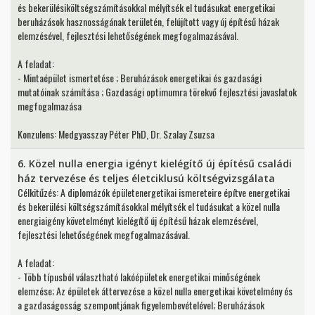
és bekerülésiköltségszámításokkal mélyítsék el tudásukat energetikai
beruházások hasznosságának területén, felújított vagy új építésű házak
elemzésével, fejlesztési lehetőségének megfogalmazásával.
A feladat:
- Mintaépület ismertetése ; Beruházások energetikai és gazdasági
mutatóinak számítása ; Gazdasági optimumra törekvő fejlesztési javaslatok
megfogalmazása
Konzulens: Medgyasszay Péter PhD, Dr. Szalay Zsuzsa
6. Közel nulla energia igényt kielégítő új építésű családi
ház tervezése és teljes életciklusú költségvizsgálata
Célkitűzés: A diplomázók épületenergetikai ismereteire építve energetikai
és bekerülési költségszámításokkal mélyítsék el tudásukat a közel nulla
energiaigény követelményt kielégítő új építésű házak elemzésével,
fejlesztési lehetőségének megfogalmazásával.
A feladat:
- Több típusból választható lakóépületek energetikai minőségének
elemzése; Az épületek áttervezése a közel nulla energetikai követelmény és
a gazdaságosság szempontjának figyelembevételével; Beruházások