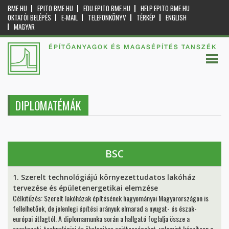
BME.HU
EPITO.BME.HU
EDU.EPITO.BME.HU
HELP.EPITO.BME.HU
OKTATÓI BELÉPÉS
E-MAIL
TELEFONKÖNYV
TÉRKÉP
ENGLISH
MAGYAR
ÉPÍTŐANYAGOK ÉS MAGASÉPÍTÉS TANSZÉK
DIPLOMATÉMÁK
BSC
1. Szerelt technológiájú környezettudatos lakóház
tervezése és épületenergetikai elemzése
Célkitűzés: Szerelt lakóházak építésének hagyományai Magyarországon is
fellelhetőek, de jelenlegi építési arányuk elmarad a nyugat- és észak-
európai átlagtól. A diplomamunka során a hallgató foglalja össze a
szerkezeti, technológiai és ökologikus sajátosságokat, valamint készítsen a