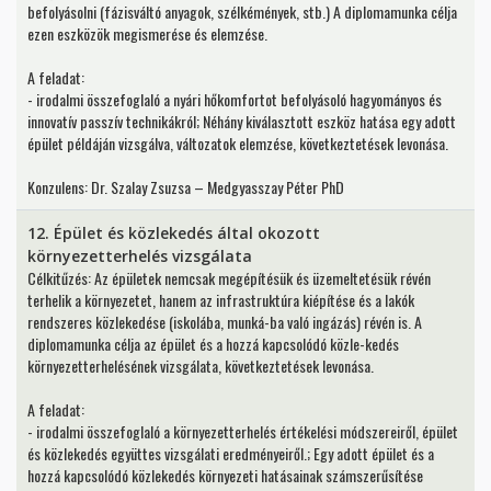
befolyásolni (fázisváltó anyagok, szélkémények, stb.) A diplomamunka célja
ezen eszközök megismerése és elemzése.
A feladat:
- irodalmi összefoglaló a nyári hőkomfortot befolyásoló hagyományos és
innovatív passzív technikákról; Néhány kiválasztott eszköz hatása egy adott
épület példáján vizsgálva, változatok elemzése, következtetések levonása.
Konzulens: Dr. Szalay Zsuzsa – Medgyasszay Péter PhD
12. Épület és közlekedés által okozott
környezetterhelés vizsgálata
Célkitűzés: Az épületek nemcsak megépítésük és üzemeltetésük révén
terhelik a környezetet, hanem az infrastruktúra kiépítése és a lakók
rendszeres közlekedése (iskolába, munká-ba való ingázás) révén is. A
diplomamunka célja az épület és a hozzá kapcsolódó közle-kedés
környezetterhelésének vizsgálata, következtetések levonása.
A feladat:
- irodalmi összefoglaló a környezetterhelés értékelési módszereiről, épület
és közlekedés együttes vizsgálati eredményeiről.; Egy adott épület és a
hozzá kapcsolódó közlekedés környezeti hatásainak számszerűsítése