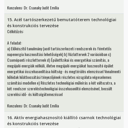
Konzulens: Dr. Csanaky Judit Emília
15. Acél tartószerkezetű bemutatóterem technológiai
és konstrukciós tervezése
Célkitűzés:
A feladat:
a) Előkészítő tanulmány (acél tartószerkezeti rendszerek és fémtetős
napenergia hasznosítási lehetőségek) b) Vázlattervek 2 variációban c)
Csomóponti részlettervek d) Épületfizikai és energetikai számítás, a
megújuló energiák nélküli, illetve megújuló energiákat hasznosító épület
energetikai összehasonlítása költség- és megtérülés elemzéssel Vonalmenti
hőhidak hőátbocsátási tényezőjének részletes vizsgálata végeselemes
számítási modellen e) Részletes technológiai műleírás a két változatra, a
két rendszer szereléstechnológiai összehasonlító elemzésével, becsült
szerelési idő- és költségütemezéssel
Konzulens: Dr. Csanaky Judit Emília
16. Aktív energiahasznosító kiállító csarnok technológiai
és konstrukciós tervezése