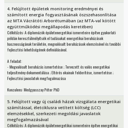
4. Felújított épületek monitoring eredményei és
számított energia fogyasztásának öszszehasonlítása
az MTA Vácrátóti Arborétumában (az MTA-val kötött
együttműködési megállapodás keretében)
Célkitűzés: A diplomázók épületenergetikai ismereteire építve gyakorlati
példán keresztülmélyítsék el tudásukat energetikai beruházások
hasznosságának területén, megvalósult beruházások elemzésével és további
fejlesztési lehetőségének definiálásával.
A feladat:
- Megvalósult beruházás ismertetése ; Tervezett és valós energetikai
teljesítmény dokumentálása ; Eltérés okainak felderítése, ismertetése ;
Fejlesztési javaslatok megfogalmazása
Konzulens: Medgyasszay Péter PhD
5. Felújított vagy új családi házak vizsgálata energetikai
számítással, életciklusra vetített költség (LCC)
elemzésekkel, szerkezeti megoldási javaslatok
megfogalmazásával
Célkitűzés: A diplomázók épületenergetikai ismereteire építve energetikai