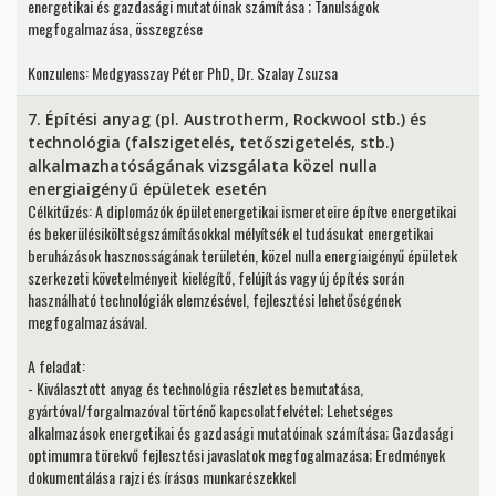
energetikai és gazdasági mutatóinak számítása ; Tanulságok
megfogalmazása, összegzése
Konzulens: Medgyasszay Péter PhD, Dr. Szalay Zsuzsa
7. Építési anyag (pl. Austrotherm, Rockwool stb.) és
technológia (falszigetelés, tetőszigetelés, stb.)
alkalmazhatóságának vizsgálata közel nulla
energiaigényű épületek esetén
Célkitűzés: A diplomázók épületenergetikai ismereteire építve energetikai
és bekerülésiköltségszámításokkal mélyítsék el tudásukat energetikai
beruházások hasznosságának területén, közel nulla energiaigényű épületek
szerkezeti követelményeit kielégítő, felújítás vagy új építés során
használható technológiák elemzésével, fejlesztési lehetőségének
megfogalmazásával.
A feladat:
- Kiválasztott anyag és technológia részletes bemutatása,
gyártóval/forgalmazóval történő kapcsolatfelvétel; Lehetséges
alkalmazások energetikai és gazdasági mutatóinak számítása; Gazdasági
optimumra törekvő fejlesztési javaslatok megfogalmazása; Eredmények
dokumentálása rajzi és írásos munkarészekkel