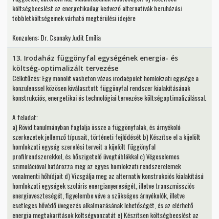
költségbecslést az energetikailag kedvező alternatívák beruházási
többletköltségeinek várható megtérülési idejére
Konzulens: Dr. Csanaky Judit Emília
13. Irodaház függönyfal egységének energia- és
költség-optimalizált tervezése
Célkitűzés: Egy monolit vasbeton vázas irodaépület homlokzati egysége a
konzulenssel közösen kiválasztott függönyfal rendszer kialakításának
konstrukciós, energetikai és technológiai tervezése költségoptimalizálással.
A feladat:
a) Rövid tanulmányban foglalja össze a függönyfalak, és árnyékoló
szerkezetek jellemző típusait, történeti fejlődését b) Készítse el a kijelölt
homlokzati egység szerelési terveit a kijelölt függönyfal
profilrendszerekkel, és hőszigetelő üvegtáblákkal c) Végeselemes
szimulációval határozza meg az egyes homlokzati rendszerelemek
vonalmenti hőhídjait d) Vizsgálja meg az alternatív konstrukciós kialakítású
homlokzati egységek szoláris energianyereségét, illetve transzmissziós
energiaveszteségét, figyelembe véve a szükséges árnyékolók, illetve
esetleges hővédő üvegezés alkalmazásának lehetőségét, és az elérhető
energia megtakarítások költségvonzatát e) Készítsen költségbecslést az