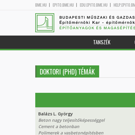
BME.HU
EPITO.BME.HU
EDU.EPITO.BME.HU
HELP.EPITO.B
BUDAPESTI MŰSZAKI ÉS GAZDA
Építőmérnöki Kar - építőmérnö
ÉPÍTŐANYAGOK ÉS MAGASÉPÍTÉ
TANSZÉK
DOKTORI (PHD) TÉMÁK
Balázs L. György
Beton nagy teljesítőképességgel
Cement a betonban
Polimerek a vasbetonépítésben