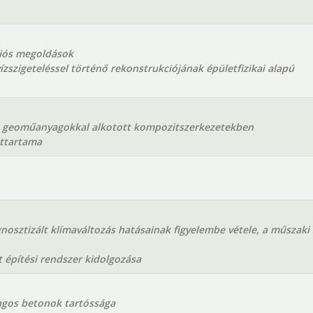
ciós megoldások
ízszigeteléssel történő rekonstrukciójának épületfizikai alapú
b geoműanyagokkal alkotott kompozitszerkezetekben
ettartama
nosztizált klímaváltozás hatásainak figyelembe vétele, a műszaki
 építési rendszer kidolgozása
agos betonok tartóssága