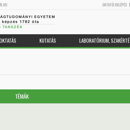
ME.HU
OKTATÓI BELÉPÉS
SÁGTUDOMÁNYI EGYETEM
k képzés 1782 óta
S TANSZÉK
OKTATÁS
KUTATÁS
LABORATÓRIUM, SZAKÉRTÉ
TÉMÁK