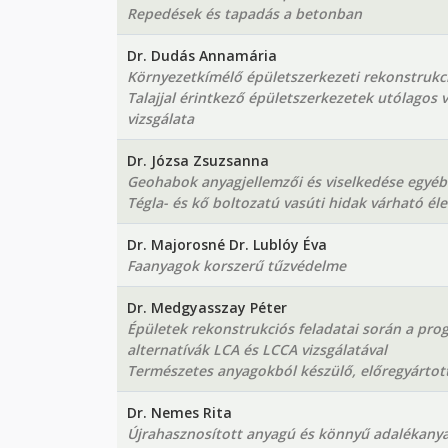
Repedések és tapadás a betonban
Dr. Dudás Annamária
Környezetkímélő épületszerkezeti rekonstruk
Talajjal érintkező épületszerkezetek utólagos v
vizsgálata
Dr. Józsa Zsuzsanna
Geohabok anyagjellemzői és viselkedése egyé
Tégla- és kő boltozatú vasúti hidak várható él
Dr. Majorosné Dr. Lublóy Éva
Faanyagok korszerű tűzvédelme
Dr. Medgyasszay Péter
Épületek rekonstrukciós feladatai során a prog
alternatívák LCA és LCCA vizsgálatával
Természetes anyagokból készülő, előregyártott
Dr. Nemes Rita
Újrahasznosított anyagú és könnyű adalékany