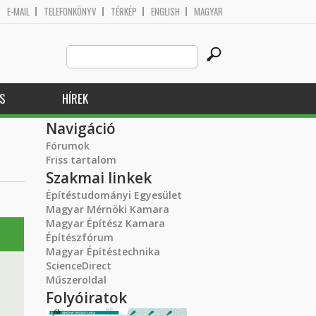
E-MAIL
TELEFONKÖNYV
TÉRKÉP
ENGLISH
MAGYAR
Search
Keresés űrlap
this
site
S
HÍREK
Navigáció
Fórumok
Friss tartalom
Szakmai linkek
Építéstudományi Egyesület
Magyar Mérnöki Kamara
Magyar Építész Kamara
Építészfórum
Magyar Építéstechnika
ScienceDirect
Műszeroldal
Folyóiratok