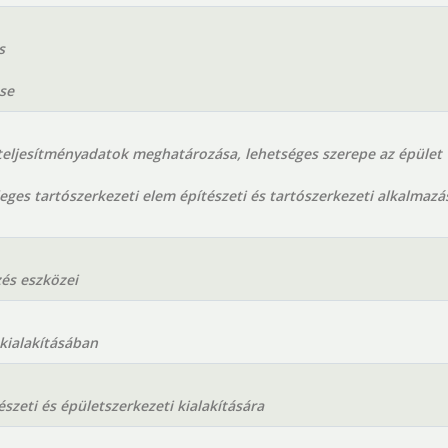
s
se
 teljesítményadatok meghatározása, lehetséges szerepe az épület
ges tartószerkezeti elem építészeti és tartószerkezeti alkalmazá
zés eszközei
kialakításában
észeti és épületszerkezeti kialakítására