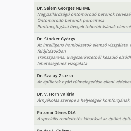
Dr. Salem Georges NEHME
Nagyszilárdságú öntömörödő betonok tervezé
Öntömörödő betonok porozitása
Pontmegfogású üvegek teherbírásának elemzé
Dr. Stocker György
Az intelligens homlokzatok elemző vizsgálata,
felújításokban
Transzparens, üvegszerkezetből készülő elsődle
lehetőségének vizsgálata
Dr. Szalay Zsuzsa
Az épületek nyári túlmelegedése elleni védeke
Dr. V. Horn Valéria
Árnyékolás szerepe a helyiségek komfortjának 
Patonai Dénes DLA
A speciális rendeltetés kihatásai az épület épít
Balázs L. György