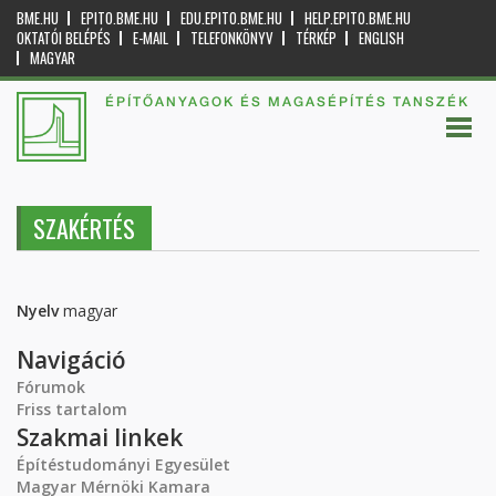
BME.HU
EPITO.BME.HU
EDU.EPITO.BME.HU
HELP.EPITO.BME.HU
OKTATÓI BELÉPÉS
E-MAIL
TELEFONKÖNYV
TÉRKÉP
ENGLISH
MAGYAR
ÉPÍTŐANYAGOK ÉS MAGASÉPÍTÉS TANSZÉK
SZAKÉRTÉS
Nyelv
magyar
Navigáció
Fórumok
Friss tartalom
Szakmai linkek
Építéstudományi Egyesület
Magyar Mérnöki Kamara