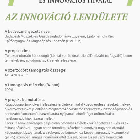
A kedvezményezett neve:
Budapesti Műszaki és Gazdaságtudományi Egyetem, Építőmérnöki Kar,
Építőanyagok és Magasépítés Tanszék (BME ÉM)
A projekt címe:
Fokozott ellenálló képességű (kémiai korróziónak ellenálló, tűzálló és fagyálló) beton
termékek anyagtudományi, kísérleti fejlesztése
A szerződött támogatás összege:
415 470 857 Ft
A támogatás mértéke (%-ban):
100%
A projekt bemutatása:
Kutatócsoportunk olyan fejlesztési területeken vállal közös erőfeszítéseket, melyek
a környezetünket jelentősen meghatározó vasbetonszerkezetek biztonságosabb és
hosszabb élettartamú, használatára nyújtanak lehetőséget erőforrásaink
hatékonyabb kiaknázása mellett.
Törekvéseink elsődleges célja olyan betonösszetételek kikísérletezése – és ezek
felhasználásával – olyan beton termékek készítése, amelyek nagyobb ellenálló
képességet biztosítanak a szokványos betonokhoz képest agresszív közegekkel
(pH<5) szemben, magas hőmérséklettel (tűzzel, belső tűzzel vagy homlokzati