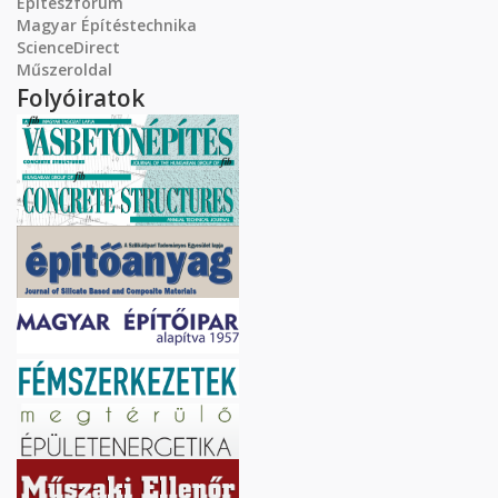
Építészfórum
Magyar Építéstechnika
ScienceDirect
Műszeroldal
Folyóiratok