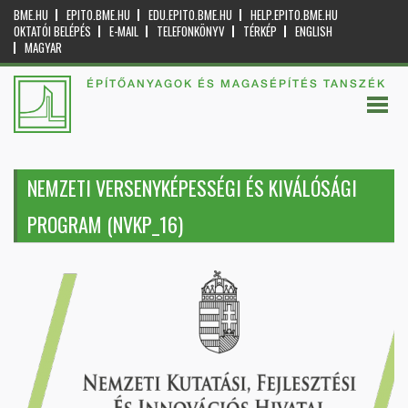
BME.HU
EPITO.BME.HU
EDU.EPITO.BME.HU
HELP.EPITO.BME.HU
OKTATÓI BELÉPÉS
E-MAIL
TELEFONKÖNYV
TÉRKÉP
ENGLISH
MAGYAR
ÉPÍTŐANYAGOK ÉS MAGASÉPÍTÉS TANSZÉK
NEMZETI VERSENYKÉPESSÉGI ÉS KIVÁLÓSÁGI
PROGRAM (NVKP_16)