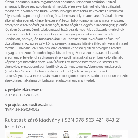
tűzzel) szemben, illetve fagyhatással szemben. Mindezen elvárások eltérő
anyagtani, illetve anyagtudományi megközelítéseket igényelnek. Vizsgálataink
módszere a vonatkozó fizikai-kémiai-biológiai hatásokra bekövetkező leromlási
folyamatok alapos megismerése, és a leromlási folyamatok lassításának, illetve
elkerülhetőségének kikísérletezése. A beton több komponensű anyagi rendszer,
amelynek viselkedését (szilárdságát, tartósságát és egyéb tulajdonságait) jelentős
részben összetevőinek tulajdonságai határozzák meg. Vizsgálataink kiterjednek
ezért a cementek és a cement kiegészítő anyagok (szilikapor, metakaolin,
kohósalak, pernye) és felhasználásukkal készült betonkeverékek széleskörű
vizsgálataira. Az agresszív környezetnek, a magas hőmérsékletnek, valamint a téli
fagyási – olvadási ciklusoknak való ellenálló képesség eltérő anyagösszetételt,
anyagszerkezetet és technológiát követel meg. A tervezett kutatási feladatok
eredményei feltétlenül szükségesek a vázolt hatásokkal szemben kellő ellenálló
képességet biztosításához. A kikísérletezett betonösszetételek a szerkezeti
elemekbe, prototípusokban kerülnek aztán tesztelésre. A komplex rendszerek
(vasbeton / feszített beton szerkezeti elemek) teljesítőképességének
tanulmányozása a mérethatás miatt is elengedhetetlen. Kutatócsoportunknak ezért
alapkutatási, alkalmazott kutatási feladatokat egyaránt vállalt.
A projekt időtartama:
2017.03.01-2020.10.30.
A projekt a
zonosítószáma:
NVKP_16-1-2016-0019
Kutatást záró kiadvány (ISBN 978-963-421-843-2)
letöltése