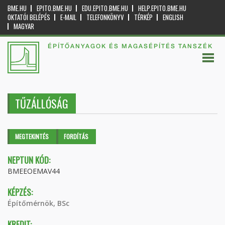
BME.HU
EPITO.BME.HU
EDU.EPITO.BME.HU
HELP.EPITO.BME.HU
OKTATÓI BELÉPÉS
E-MAIL
TELEFONKÖNYV
TÉRKÉP
ENGLISH
MAGYAR
ÉPÍTŐANYAGOK ÉS MAGASÉPÍTÉS TANSZÉK
TŰZÁLLÓSÁG
Elsődleges fülek
MEGTEKINTÉS
(AKTÍV
FORDÍTÁS
FÜL)
NEPTUN KÓD:
BMEEOEMAV44
KÉPZÉS:
Építőmérnök, BSc
KREDIT: