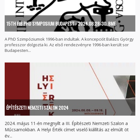
15TH FIB PHD SYMPOSIUM BUDAPEST - 2024.08.28-30. BME
A PhD Szimpóziumok 1996-ban indultak. A koncepciót Balázs György
professzor dolgozta ki. Az első rendezvényre 1996-ban került sor
Budapesten...
ÉPÍTÉSZETI NEMZETI SZALON 2024
2024. május 11-én megnyílt a III. Építészeti Nemzeti Szalon a
Műcsarnokban. A Helyi Érték címet viselő kiállítás az elmúlt öt
év...