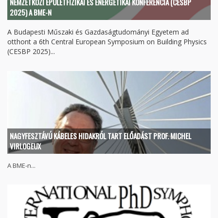
NEMZETKÖZI ÉPÜLETFIZIKAI ÉS ENERGETIKAI KONFERENCIA (CESBP
2025) A BME-N
A Budapesti Műszaki és Gazdaságtudományi Egyetem ad
otthont a 6th Central European Symposium on Building Physics
(CESBP 2025)...
NAGYFESZTÁVÚ KÁBELES HIDAKRÓL TART ELŐADÁST PROF. MICHEL
VIRLOGEUX
A BME-n...