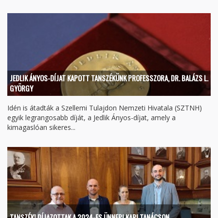
JEDLIK ÁNYOS-DÍJAT KAPOTT TANSZÉKÜNK PROFESSZORA, DR. BALÁZS L.
GYÖRGY
Idén is átadták a Szellemi Tulajdon Nemzeti Hivatala (SZTNH)
egyik legrangosabb díját, a Jedlik Ányos-díjat, amely a
kimagaslóan sikeres...
TANSZÉKI DÍJAZOTTAK A 2024-ES ÜNNEPI KARI TANÁCSON