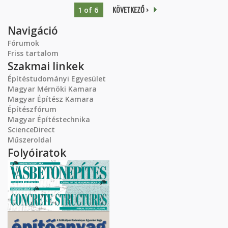
KÖVETKEZŐ ›
1 of 6
Navigáció
Fórumok
Friss tartalom
Szakmai linkek
Építéstudományi Egyesület
Magyar Mérnöki Kamara
Magyar Építész Kamara
Építészfórum
Magyar Építéstechnika
ScienceDirect
Műszeroldal
Folyóiratok