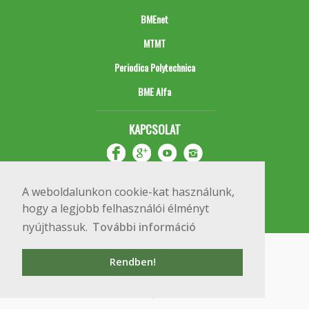
BMEnet
MTMT
Periodica Polytechnica
BME Alfa
KAPCSOLAT
A weboldalunkon cookie-kat használunk,
hogy a legjobb felhasználói élményt
nyújthassuk.
További információ
Impresszum
Copyright © 2020 BME Építőmérnöki Kar
Rendben!
1111 Budapest, Műegyetem rkp. 3.
+36 1 463 3531
webmester@emk.bme.hu