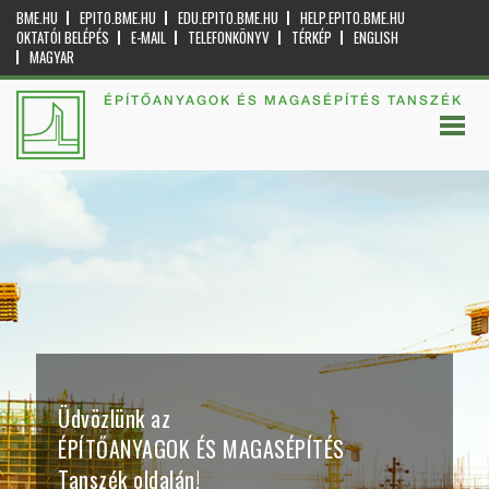
BME.HU
EPITO.BME.HU
EDU.EPITO.BME.HU
HELP.EPITO.BME.HU
OKTATÓI BELÉPÉS
E-MAIL
TELEFONKÖNYV
TÉRKÉP
ENGLISH
MAGYAR
ÉPÍTŐANYAGOK ÉS MAGASÉPÍTÉS TANSZÉK
Üdvözlünk az
ÉPÍTŐANYAGOK ÉS MAGASÉPÍTÉS
Tanszék oldalán!