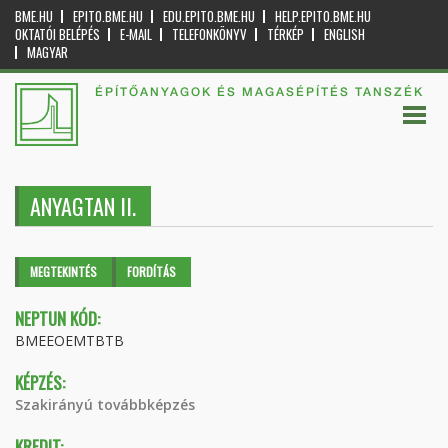
BME.HU
EPITO.BME.HU
EDU.EPITO.BME.HU
HELP.EPITO.BME.HU
OKTATÓI BELÉPÉS
E-MAIL
TELEFONKÖNYV
TÉRKÉP
ENGLISH
MAGYAR
ÉPÍTŐANYAGOK ÉS MAGASÉPÍTÉS TANSZÉK
ANYAGTAN II.
Elsődleges fülek
MEGTEKINTÉS
(AKTÍV
FORDÍTÁS
FÜL)
NEPTUN KÓD:
BMEEOEMTBTB
KÉPZÉS:
Szakirányú továbbképzés
KREDIT: