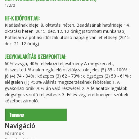
1/2/0
HF-K IDŐPONTJAI:
Kiadásának ideje: 8. oktatási héten. Beadásának határideje 14.
oktatási héten: 2015. dec. 12. 12 óráig (szombati munkanap).
Pótlására a pótlási időszak utolsó napjáig van lehetőség (2015.
dec. 21. 12 óráig).
JEGYKIALAKÍTÁS SZEMPONTJAI:
60% vizsga, 40% félévközi teljesítmény A megszerzett,
összesített %-nak megfelelő osztályzatok: jeles (5) 85 - 100% ;
jó (4) 74 - 84% ; közepes (3) 62 - 73% ; elégséges (2) 50 - 61% ;
elégtelen (1) <50% Aláírás megszerzésének feltételei: 1. A
gyakorlati órák 70%-án való részvétel. 2. A feladatok legalább
elégséges szintű teljesítése. 3. Félév végi eredményes szóbeli
kőzetbeszámoló.
Tananyag
Navigáció
Fórumok