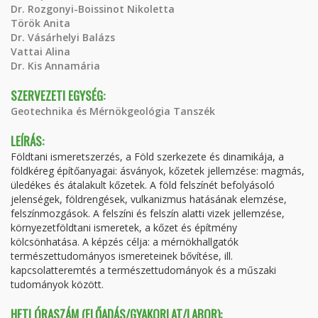
Dr. Rozgonyi-Boissinot Nikoletta
Török Anita
Dr. Vásárhelyi Balázs
Vattai Alina
Dr. Kis Annamária
SZERVEZETI EGYSÉG:
Geotechnika és Mérnökgeológia Tanszék
LEÍRÁS:
Földtani ismeretszerzés, a Föld szerkezete és dinamikája, a
földkéreg építőanyagai: ásványok, kőzetek jellemzése: magmás,
üledékes és átalakult kőzetek. A föld felszínét befolyásoló
jelenségek, földrengések, vulkanizmus hatásának elemzése,
felszínmozgások. A felszíni és felszín alatti vizek jellemzése,
környezetföldtani ismeretek, a kőzet és építmény
kölcsönhatása. A képzés célja: a mérnökhallgatók
természettudományos ismereteinek bővítése, ill.
kapcsolatteremtés a természettudományok és a műszaki
tudományok között.
HETI ÓRASZÁM (ELŐADÁS/GYAKORLAT/LABOR):