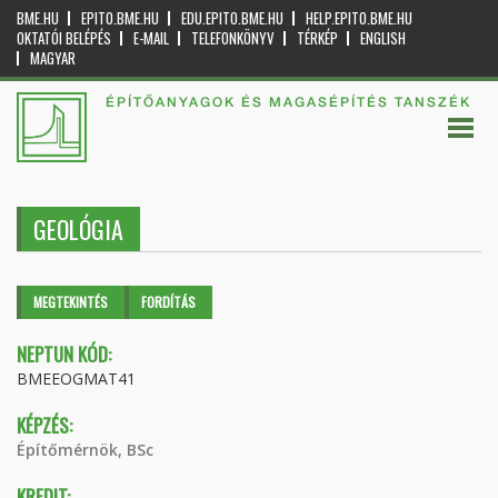
BME.HU
EPITO.BME.HU
EDU.EPITO.BME.HU
HELP.EPITO.BME.HU
OKTATÓI BELÉPÉS
E-MAIL
TELEFONKÖNYV
TÉRKÉP
ENGLISH
MAGYAR
ÉPÍTŐANYAGOK ÉS MAGASÉPÍTÉS TANSZÉK
GEOLÓGIA
Elsődleges fülek
MEGTEKINTÉS
(AKTÍV
FORDÍTÁS
FÜL)
NEPTUN KÓD:
BMEEOGMAT41
KÉPZÉS:
Építőmérnök, BSc
KREDIT: