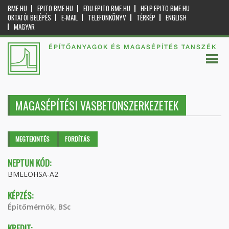
BME.HU
EPITO.BME.HU
EDU.EPITO.BME.HU
HELP.EPITO.BME.HU
OKTATÓI BELÉPÉS
E-MAIL
TELEFONKÖNYV
TÉRKÉP
ENGLISH
MAGYAR
ÉPÍTŐANYAGOK ÉS MAGASÉPÍTÉS TANSZÉK
MAGASÉPÍTÉSI VASBETONSZERKEZETEK
Elsődleges fülek
MEGTEKINTÉS
(AKTÍV
FORDÍTÁS
FÜL)
NEPTUN KÓD:
BMEEOHSA-A2
KÉPZÉS:
Építőmérnök, BSc
KREDIT: