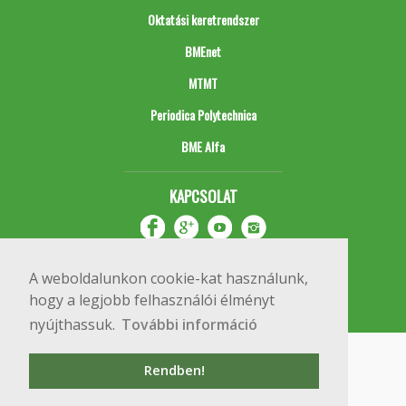
Oktatási keretrendszer
BMEnet
MTMT
Periodica Polytechnica
BME Alfa
KAPCSOLAT
A weboldalunkon cookie-kat használunk,
hogy a legjobb felhasználói élményt
nyújthassuk.
További információ
Impresszum
Copyright © 2020 BME Építőmérnöki Kar
Rendben!
1111 Budapest, Műegyetem rkp. 3.
+36 1 463 3531