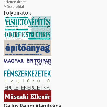
ScienceDirect
Műszeroldal
Folyóiratok
Gallus Rehm Alapítvány