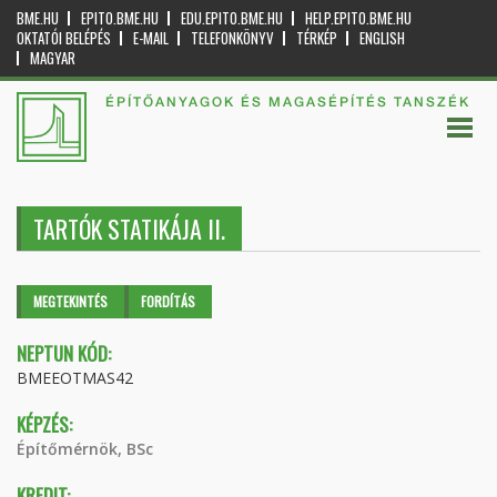
BME.HU
EPITO.BME.HU
EDU.EPITO.BME.HU
HELP.EPITO.BME.HU
OKTATÓI BELÉPÉS
E-MAIL
TELEFONKÖNYV
TÉRKÉP
ENGLISH
MAGYAR
ÉPÍTŐANYAGOK ÉS MAGASÉPÍTÉS TANSZÉK
TARTÓK STATIKÁJA II.
Elsődleges fülek
MEGTEKINTÉS
(AKTÍV
FORDÍTÁS
FÜL)
NEPTUN KÓD:
BMEEOTMAS42
KÉPZÉS:
Építőmérnök, BSc
KREDIT: