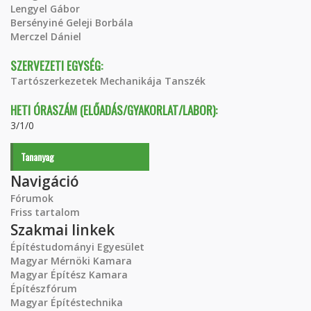
Lengyel Gábor
Bersényiné Geleji Borbála
Merczel Dániel
SZERVEZETI EGYSÉG:
Tartószerkezetek Mechanikája Tanszék
HETI ÓRASZÁM (ELŐADÁS/GYAKORLAT/LABOR):
3/1/0
Tananyag
Navigáció
Fórumok
Friss tartalom
Szakmai linkek
Építéstudományi Egyesület
Magyar Mérnöki Kamara
Magyar Építész Kamara
Építészfórum
Magyar Építéstechnika