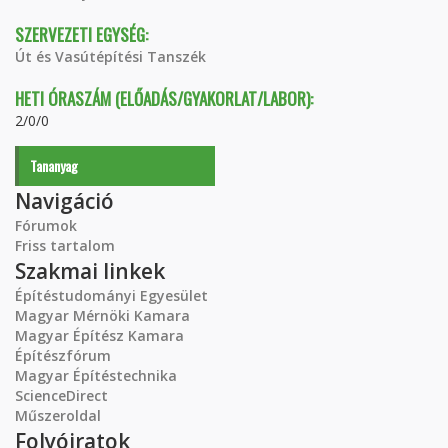
SZERVEZETI EGYSÉG:
Út és Vasútépítési Tanszék
HETI ÓRASZÁM (ELŐADÁS/GYAKORLAT/LABOR):
2/0/0
Tananyag
Navigáció
Fórumok
Friss tartalom
Szakmai linkek
Építéstudományi Egyesület
Magyar Mérnöki Kamara
Magyar Építész Kamara
Építészfórum
Magyar Építéstechnika
ScienceDirect
Műszeroldal
Folyóiratok