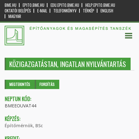
BME.HU
EPITO.BME.HU
EDU.EPITO.BME.HU
HELP.EPITO.BME.HU
OKTATÓI BELÉPÉS
E-MAIL
TELEFONKÖNYV
TÉRKÉP
ENGLISH
MAGYAR
ÉPÍTŐANYAGOK ÉS MAGASÉPÍTÉS TANSZÉK
KÖZIGAZGATÁSTAN, INGATLAN NYILVÁNTARTÁS
Elsődleges fülek
MEGTEKINTÉS
(AKTÍV
FORDÍTÁS
FÜL)
NEPTUN KÓD:
BMEEOUVAT44
KÉPZÉS:
Építőmérnök, BSc
KREDIT: