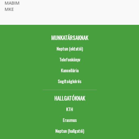
MABIM
MKE
MUNKATÁRSAKNAK
Neptun (oktatói)
Telefonkönyv
Kancellária
Segítségkérés
HALLGATÓKNAK
KTH
Erasmus
Neptun (hallgatói)