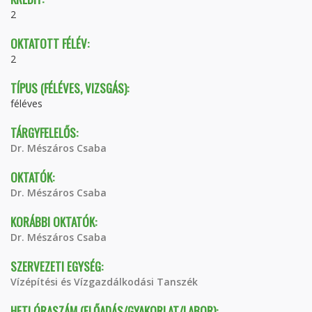
2
OKTATOTT FÉLÉV:
2
TÍPUS (FÉLÉVES, VIZSGÁS):
féléves
TÁRGYFELELŐS:
Dr. Mészáros Csaba
OKTATÓK:
Dr. Mészáros Csaba
KORÁBBI OKTATÓK:
Dr. Mészáros Csaba
SZERVEZETI EGYSÉG:
Vízépítési és Vízgazdálkodási Tanszék
HETI ÓRASZÁM (ELŐADÁS/GYAKORLAT/LABOR):