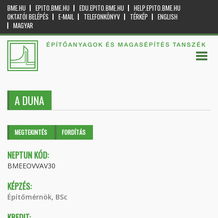
BME.HU
EPITO.BME.HU
EDU.EPITO.BME.HU
HELP.EPITO.BME.HU
OKTATÓI BELÉPÉS
E-MAIL
TELEFONKÖNYV
TÉRKÉP
ENGLISH
MAGYAR
ÉPÍTŐANYAGOK ÉS MAGASÉPÍTÉS TANSZÉK
A DUNA
Elsődleges fülek
MEGTEKINTÉS
(AKTÍV
FORDÍTÁS
FÜL)
NEPTUN KÓD:
BMEEOVVAV30
KÉPZÉS:
Építőmérnök, BSc
KREDIT: