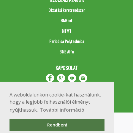
Oktatási keretrendszer
BMEnet
MTMT
Periodica Polytechnica
BME Alfa
KAPCSOLAT
A weboldalunkon cookie-kat használunk,
hogy a legjobb felhasználói élményt
nyújthassuk.
További információ
Impresszum
Copyright © 2020 BME Építőmérnöki Kar
Rendben!
1111 Budapest, Műegyetem rkp. 3.