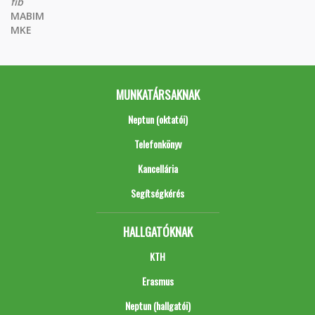
fib
MABIM
MKE
MUNKATÁRSAKNAK
Neptun (oktatói)
Telefonkönyv
Kancellária
Segítségkérés
HALLGATÓKNAK
KTH
Erasmus
Neptun (hallgatói)