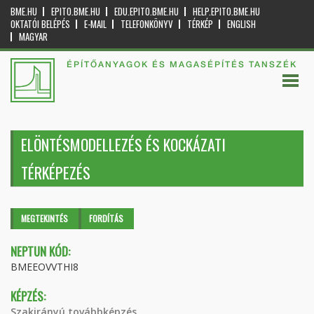
BME.HU
EPITO.BME.HU
EDU.EPITO.BME.HU
HELP.EPITO.BME.HU
OKTATÓI BELÉPÉS
E-MAIL
TELEFONKÖNYV
TÉRKÉP
ENGLISH
MAGYAR
ÉPÍTŐANYAGOK ÉS MAGASÉPÍTÉS TANSZÉK
ELÖNTÉSMODELLEZÉS ÉS KOCKÁZATI
TÉRKÉPEZÉS
Elsődleges fülek
MEGTEKINTÉS
(AKTÍV
FORDÍTÁS
FÜL)
NEPTUN KÓD:
BMEEOVVTHI8
KÉPZÉS:
Szakirányú továbbképzés