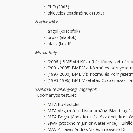
PhD (2005)
okleveles építőmérnök (1993)
Nyelvtudás
:
angol (középfok)
orosz (alapfok)
olasz (kezdő)
Munkahely
:
(2006-) BME Vízi Közmű és Környezetmérnö
(2001-2005) BME Vízi Közmű és Környezetmé
(1997-2000) BME Vízi Közmű és Környezetm
(1993-1996) BME Vízellátás-Csatornázás Ta
Szakmai tevékenység, tagságok
:
Tudományos testület
MTA Köztestület
MTA Vízgazdálkodástudományi Bizottság (tag)
MTA Bolyai János Kutatási ösztöndíj Kuratór
SJWP (Stockholm Junior Water Price) - Bíráló
MAVÍZ Havas András Víz és Innováció Díj – B