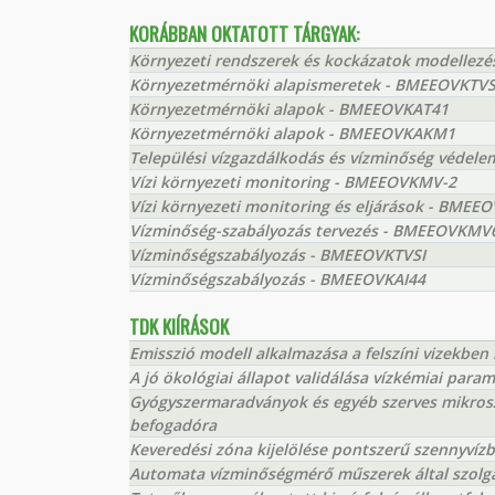
KORÁBBAN OKTATOTT TÁRGYAK:
Környezeti rendszerek és kockázatok modelle
Környezetmérnöki alapismeretek - BMEEOVKTV
Környezetmérnöki alapok - BMEEOVKAT41
Környezetmérnöki alapok - BMEEOVKAKM1
Települési vízgazdálkodás és vízminőség véde
Vízi környezeti monitoring - BMEEOVKMV-2
Vízi környezeti monitoring és eljárások - BME
Vízminőség-szabályozás tervezés - BMEEOVKMV
Vízminőségszabályozás - BMEEOVKTVSI
Vízminőségszabályozás - BMEEOVKAI44
TDK KIÍRÁSOK
Emisszió modell alkalmazása a felszíni vizekbe
A jó ökológiai állapot validálása vízkémiai para
Gyógyszermaradványok és egyéb szerves mikros
befogadóra
Keveredési zóna kijelölése pontszerű szennyvíz
Automata vízminőségmérő műszerek által szolgá