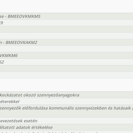
zése - BMEEOVKMKM5
S9
lem - BMEEOVKAKM2
EOVKMKM6
62
n kockázatot okozó szennyezőanyagokra
méterekkel
zennyezők előfordulása kommunális szennyvizekben és hatásaik 
bevezetések esetén
ltatott adatok értékelése