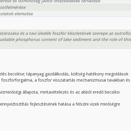
mérése és vízminőség javító intézkedések tervezése
apotfelmérése
solatok elemzése
tározása és a tavi üledék foszfor készletének szerepe az eutrofiz
vailable phosphorus content of lake sediment and the role of this
helés becslése; tápanyag gazdálkodás, költség-hatékony megoldások
ak foszforforgalma, a foszfor visszatartás mechanizmusai tavakban és
ek vízminőségi állapota, mintavételezés és az abból eredő becslési
ennyvíztisztítás fejlesztésének hatása a felszíni vizek minőségre