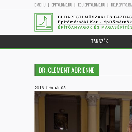
BME.HU
EPITO.BME.HU
EDU.EPITO.BME.HU
HELP.EPITO.B
BUDAPESTI MŰSZAKI ÉS GAZDA
Építőmérnöki Kar - építőmérnö
ÉPÍTŐANYAGOK ÉS MAGASÉPÍTÉ
TANSZÉK
DR. CLEMENT ADRIENNE
2016. február 08.