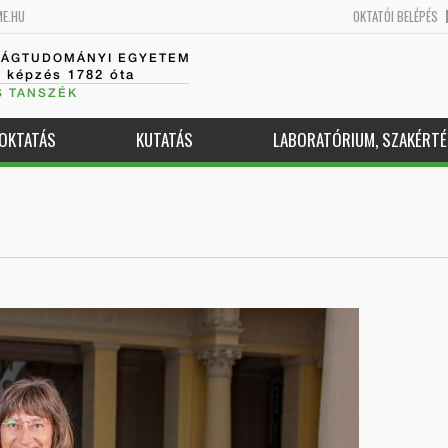
ME.HU
OKTATÓI BELÉPÉS
SÁGTUDOMÁNYI EGYETEM
k képzés 1782 óta
S TANSZÉK
OKTATÁS
KUTATÁS
LABORATÓRIUM, SZAKÉRTÉ