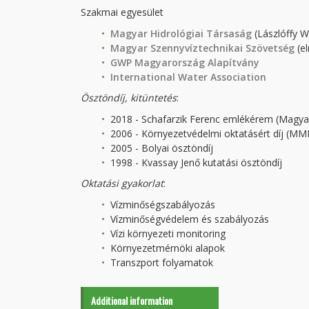
Szakmai egyesület
Magyar Hidrológiai Társaság
(Lászlóffy W
Magyar Szennyvíztechnikai Szövetség
(el
GWP Magyarország Alapítvány
International Water Association
Ösztöndíj, kitüntetés
:
2018 - Schafarzik Ferenc emlékérem (Magyar
2006 - Környezetvédelmi oktatásért díj (MM
2005 - Bolyai ösztöndíj
1998 - Kvassay Jenő kutatási ösztöndíj
Oktatási gyakorlat
:
Vízminőségszabályozás
Vízminőségvédelem és szabályozás
Vízi környezeti monitoring
Környezetmérnöki alapok
Transzport folyamatok
Additional information