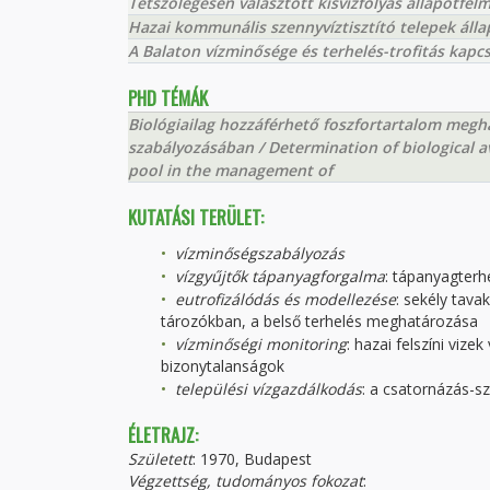
Tetszőlegesen választott kisvízfolyás állapotfel
Hazai kommunális szennyvíztisztító telepek áll
A Balaton vízminősége és terhelés-trofitás kapc
PHD TÉMÁK
Biológiailag hozzáférhető foszfortartalom megha
szabályozásában / Determination of biological a
pool in the management of
KUTATÁSI TERÜLET:
vízminőségszabályozás
vízgyűjtők tápanyagforgalma
: tápanyagter
eutrofizálódás és modellezése
: sekély tav
tározókban, a belső terhelés meghatározása
vízminőségi monitoring
: hazai felszíni viz
bizonytalanságok
települési vízgazdálkodás
: a csatornázás-sz
ÉLETRAJZ:
Született
: 1970, Budapest
Végzettség, tudományos fokozat
: