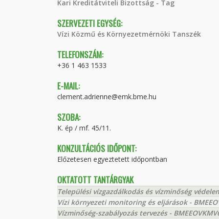
Kari Kreditátviteli Bizottság - Tag
SZERVEZETI EGYSÉG:
Vízi Közmű és Környezetmérnöki Tanszék
TELEFONSZÁM:
+36 1 463 1533
E-MAIL:
clement.adrienne@emk.bme.hu
SZOBA:
K. ép / mf. 45/11.
KONZULTÁCIÓS IDŐPONT:
Előzetesen egyeztetett időpontban
OKTATOTT TANTÁRGYAK
Települési vízgazdálkodás és vízminőség véde
Vízi környezeti monitoring és eljárások - BME
Vízminőség-szabályozás tervezés - BMEEOVKMV