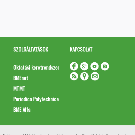
SZOLGÁLTATÁSOK
KAPCSOLAT
Oktatási keretrendszer
BMEnet
MTMT
Periodica Polytechnica
BME Alfa
Impresszum
Copyright © 2020 BME Építőmérnöki Kar