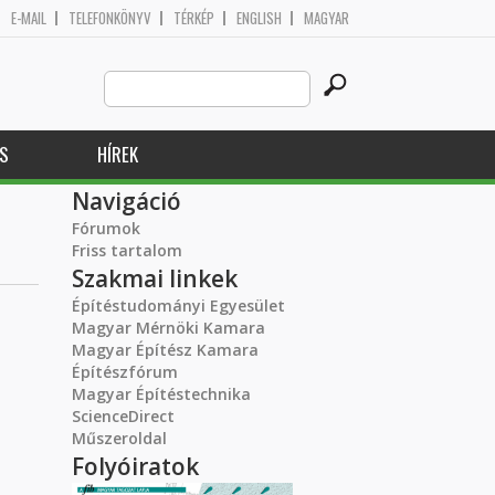
E-MAIL
TELEFONKÖNYV
TÉRKÉP
ENGLISH
MAGYAR
Search
Keresés űrlap
this
site
S
HÍREK
Navigáció
Fórumok
Friss tartalom
Szakmai linkek
Építéstudományi Egyesület
Magyar Mérnöki Kamara
Magyar Építész Kamara
Építészfórum
Magyar Építéstechnika
ScienceDirect
Műszeroldal
Folyóiratok