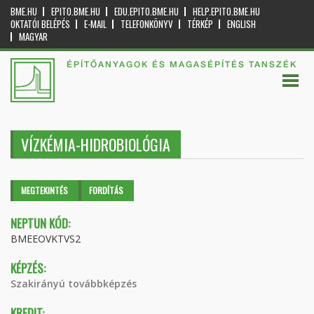
BME.HU
EPITO.BME.HU
EDU.EPITO.BME.HU
HELP.EPITO.BME.HU
OKTATÓI BELÉPÉS
E-MAIL
TELEFONKÖNYV
TÉRKÉP
ENGLISH
MAGYAR
ÉPÍTŐANYAGOK ÉS MAGASÉPÍTÉS TANSZÉK
VÍZKÉMIA-HIDROBIOLÓGIA
Elsődleges fülek
MEGTEKINTÉS
(AKTÍV
FORDÍTÁS
FÜL)
NEPTUN KÓD:
BMEEOVKTVS2
KÉPZÉS:
Szakirányú továbbképzés
KREDIT: