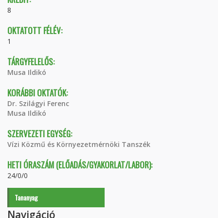
8
OKTATOTT FÉLÉV:
1
TÁRGYFELELŐS:
Musa Ildikó
KORÁBBI OKTATÓK:
Dr. Szilágyi Ferenc
Musa Ildikó
SZERVEZETI EGYSÉG:
Vízi Közmű és Környezetmérnöki Tanszék
HETI ÓRASZÁM (ELŐADÁS/GYAKORLAT/LABOR):
24/0/0
Tananyag
Navigáció