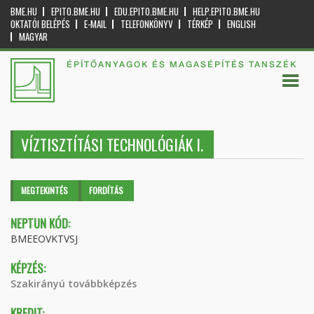
BME.HU
EPITO.BME.HU
EDU.EPITO.BME.HU
HELP.EPITO.BME.HU
OKTATÓI BELÉPÉS
E-MAIL
TELEFONKÖNYV
TÉRKÉP
ENGLISH
MAGYAR
ÉPÍTŐANYAGOK ÉS MAGASÉPÍTÉS TANSZÉK
VÍZTISZTÍTÁSI TECHNOLÓGIÁK I.
Elsődleges fülek
MEGTEKINTÉS
(AKTÍV
FORDÍTÁS
FÜL)
NEPTUN KÓD:
BMEEOVKTVSJ
KÉPZÉS:
Szakirányú továbbképzés
KREDIT: