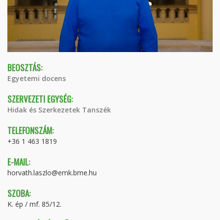
BEOSZTÁS:
Egyetemi docens
SZERVEZETI EGYSÉG:
Hidak és Szerkezetek Tanszék
TELEFONSZÁM:
+36 1 463 1819
E-MAIL:
horvath.laszlo@emk.bme.hu
SZOBA:
K. ép / mf. 85/12.