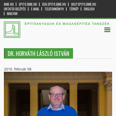
BME.HU
EPITO.BME.HU
EDU.EPITO.BME.HU
HELP.EPITO.BME.HU
OKTATÓI BELÉPÉS
E-MAIL
TELEFONKÖNYV
TÉRKÉP
ENGLISH
MAGYAR
ÉPÍTŐANYAGOK ÉS MAGASÉPÍTÉS TANSZÉK
DR. HORVÁTH LÁSZLÓ ISTVÁN
2016. február 08.