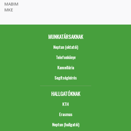
MABIM
MKE
MUNKATÁRSAKNAK
Neptun (oktatói)
Telefonkönyv
Kancellária
Segítségkérés
HALLGATÓKNAK
KTH
Erasmus
Neptun (hallgatói)