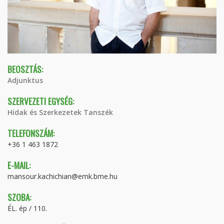
BEOSZTÁS:
Adjunktus
SZERVEZETI EGYSÉG:
Hidak és Szerkezetek Tanszék
TELEFONSZÁM:
+36 1 463 1872
E-MAIL:
mansour.kachichian@emk.bme.hu
SZOBA:
ÉL. ép / 110.