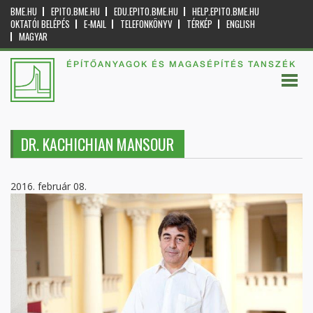
BME.HU
EPITO.BME.HU
EDU.EPITO.BME.HU
HELP.EPITO.BME.HU
OKTATÓI BELÉPÉS
E-MAIL
TELEFONKÖNYV
TÉRKÉP
ENGLISH
MAGYAR
ÉPÍTŐANYAGOK ÉS MAGASÉPÍTÉS TANSZÉK
DR. KACHICHIAN MANSOUR
2016. február 08.